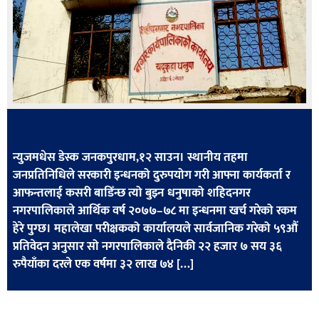
खेलकुद
मनोरञ्जन
फोटो
/
भिडियो
अन्य
न्युजमधेस डेस्क जनकपुरधाम,१२ साउन। स्थानीय तहमा
समाज
जनप्रतिनिधिले सरकारी इन्धनको दुरुपयोग गरी आफ्ना कार्यकर्ता र
आफन्तलाई कसरी बाडिँन्छ त्यो बुझ्न धनुषाको शहिदनगर
शिक्षा
नगरपालिकाले आर्थिक वर्ष २०७७–७८ मा इन्धनमा खर्च गरेको रकम
विचार
हेरे पुग्छ। महालेखा परीक्षकको कार्यालयले सार्वजानिक गरेको ५९औं
प्रतिवेदन अनुसार सो नगरपालिकाले दैनिकी २२ हजार ७ सय ३६
स्वास्थ्य
रुपैयाँका दरले एक वर्षमा ३२ लाख ७४ […]