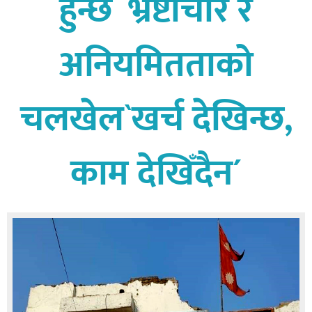
हुन्छ भ्रष्टाचार र
बागमती
कर्णाली
अनियमितताको
सुदूरपश्चिम
मधेश
चलखेल`खर्च देखिन्छ,
विशेष
राजनीति
काम देखिँदैन´
प्रमुख
समाचार
राष्ट्रिय
अन्तराष्ट्रिय
अन्तरबार्ता
अर्थ