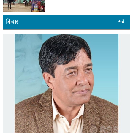
विचार
सबै