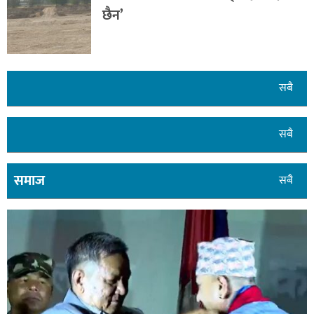
छैन’
सबै
सबै
समाज
सबै