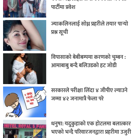
पार्टीमा प्रवेश
ज्याकलिनलाई सोध्न प्रहरीले तयार पार्‍यो
प्रश्न सूची
विपासाको बेबीबम्पमा करणको चुम्बन :
आमाबाबु बन्दै बलिउडको हट जोडी
सरकारले परीक्षा लिँदा ४ जीपीए ल्याउने
जम्मा ४२ जनामात्रै फेला परे
धनुषा: यदुकुहाको एक होटलमा बलात्कार
भएको भन्दै परिवारजनद्वारा प्रहरीमा उजुरी