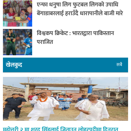
एन्फा धनुषा लिग फुटबल लिगको उपाधि
बेंगाडाबरलाई हराउँदै धारापानीले बाजी मारे
विश्वकप क्रिकेट : भारतद्वारा पाकिस्तान
पराजित
खेलकुद
सबै
महोत्तरी २ मा शरद सिंहलाई जिताउन लोहरपट्टीमा दिनरात