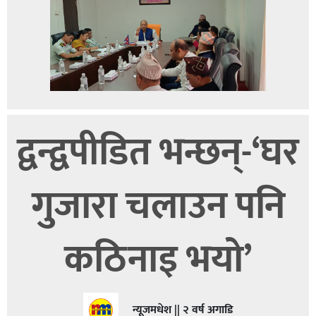
द्वन्द्वपीडित भन्छन्-‘घर
गुजारा चलाउन पनि
कठिनाइ भयो’
न्यूजमधेश || २ वर्ष अगाडि