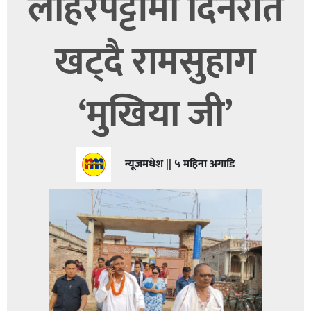
लोहरपट्टीमा दिनरात
खेलकुद
खट्दै रामसुहाग
मनोरञ्जन
फोटो
/
‘मुखिया जी’
भिडियो
अन्य
समाज
न्यूजमधेश || ५ महिना अगाडि
शिक्षा
विचार
स्वास्थ्य