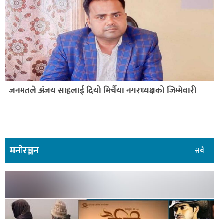
आर्केस्ट्रामा विवाद: मेयर साहले गरे युवकमाथी हातपात
मनोरञ्जन
सबै