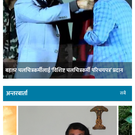
बाढीका कारण बस्ती जोखिममा
अन्तरबार्ता
सबै