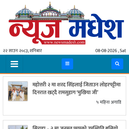
गृहपृष्ठ
समाचार
२२ साउन २०८३, शनिबार
08-08-2026 , Sat
स्थानीय
प्रदेश
कोशी
महोत्तरी २ मा शरद सिंहलाई जिताउन लोहरपट्टीमा
मधेश
दिनरात खट्दै रामसुहाग ‘मुखिया जी’
प्रदेश
५ महिना अगाडि
लुम्बिनी
गण्डकी
सिराहा – २ मा जनमत छापको उपस्थिति बलियो ,