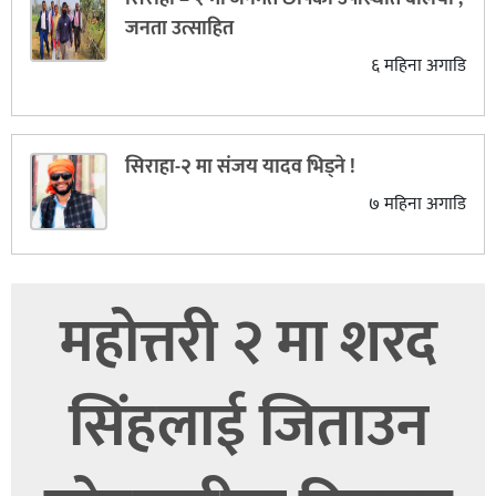
बागमती
जनता उत्साहित
कर्णाली
६ महिना अगाडि
सुदूरपश्चिम
मधेश
सिराहा-२ मा संजय यादव भिड्ने !
विशेष
७ महिना अगाडि
राजनीति
प्रमुख
समाचार
महोत्तरी २ मा शरद
राष्ट्रिय
अन्तराष्ट्रिय
सिंहलाई जिताउन
अन्तरबार्ता
अर्थ