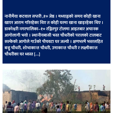
खेलकुद
मनोरञ्जन
नानीमैया कटवाल सप्तरी ,१० जेष्ठ । मध्याह्नको समय कोही खाना
खाएर आराम गरिरहेका थिए त कोही घरमा खाना खाइरहेका थिए ।
फोटो
डाक्नेश्वरी नगरपालिका–१० रञ्जितपुर टोलमा आइतबार अचानक
/
आगोलागी भयो । स्थानीयबासी भरत चौधरीको परालको टालबाट
भिडियो
सल्केको आगोले गाउँको पाँचवटा घर जल्यो । क्षणभरमै भरतसहित
बन्हु चौधरी, शोभाकान्त चौधरी, उमाकान्त चौधरी र लक्ष्मीकान्त
अन्य
चौधरीका घर ध्वस्त […]
समाज
शिक्षा
विचार
स्वास्थ्य