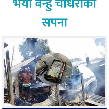
भयो बन्हु चौधरीको
बागमती
कर्णाली
सपना
सुदूरपश्चिम
मधेश
विशेष
राजनीति
प्रमुख
समाचार
राष्ट्रिय
अन्तराष्ट्रिय
अन्तरबार्ता
अर्थ