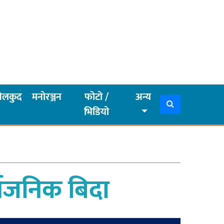
ेलकुद
मनोरञ्जन
फोटो /
अन्य
भिडियो
्वजनिक बिदा