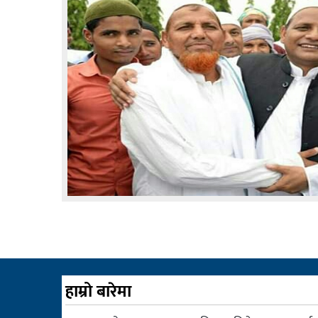
बागमती
कर्णाली
सुदूरपश्चिम
मधेश
विशेष
राजनीति
प्रमुख
समाचार
राष्ट्रिय
अन्तराष्ट्रिय
अन्तरबार्ता
हाम्रो बारेमा
अर्थ