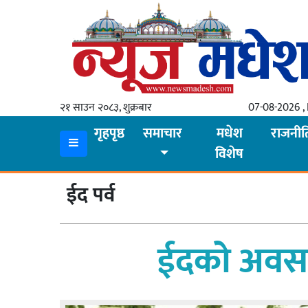
गृहपृष्ठ
समाचार
२१ साउन २०८३, शुक्रबार
07-08-2026 , 
स्थानीय
गृहपृष्ठ
समाचार
मधेश
राजनीत
विशेष
प्रदेश
कोशी
ईद पर्व
मधेश
प्रदेश
ईदको अवसरम
लुम्बिनी
गण्डकी