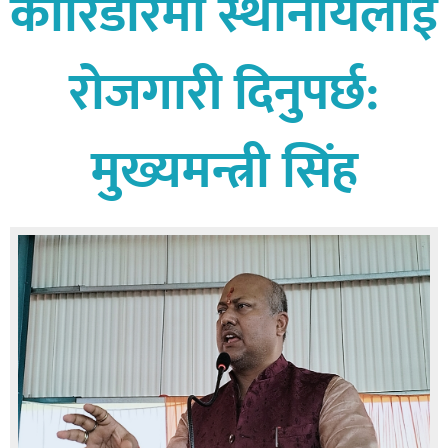
कोरिडोरमा स्थानीयलाई
बागमती
कर्णाली
रोजगारी दिनुपर्छ:
सुदूरपश्चिम
मधेश
मुख्यमन्त्री सिंह
विशेष
राजनीति
प्रमुख
समाचार
राष्ट्रिय
अन्तराष्ट्रिय
अन्तरबार्ता
अर्थ