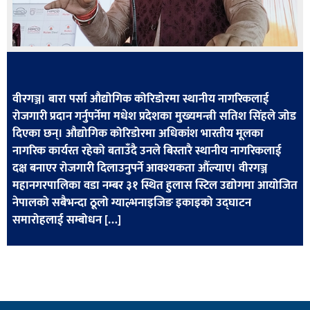
खेलकुद
मनोरञ्जन
फोटो
/
वीरगञ्ज। बारा पर्सा औद्योगिक कोरिडोरमा स्थानीय नागरिकलाई
भिडियो
रोजगारी प्रदान गर्नुपर्नेमा मधेश प्रदेशका मुख्यमन्त्री सतिश सिंहले जोड
दिएका छन्। औद्योगिक कोरिडोरमा अधिकांश भारतीय मूलका
अन्य
नागरिक कार्यरत रहेको बताउँदै उनले बिस्तारै स्थानीय नागरिकलाई
समाज
दक्ष बनाएर रोजगारी दिलाउनुपर्ने आवश्यकता औंल्याए। वीरगञ्ज
महानगरपालिका वडा नम्बर ३१ स्थित हुलास स्टिल उद्योगमा आयोजित
शिक्षा
नेपालको सबैभन्दा ठूलो ग्याल्भनाइजिङ इकाइको उद्घाटन
विचार
समारोहलाई सम्बोधन […]
स्वास्थ्य