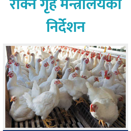
रोक्न गृह मन्त्रालयको
बागमती
कर्णाली
निर्देशन
सुदूरपश्चिम
मधेश
विशेष
राजनीति
प्रमुख
समाचार
राष्ट्रिय
अन्तराष्ट्रिय
अन्तरबार्ता
अर्थ