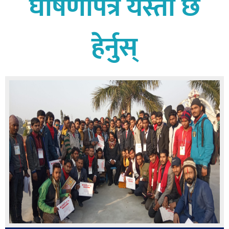
घोषणापत्र यस्तो छ
बागमती
कर्णाली
हेर्नुस्
सुदूरपश्चिम
मधेश
विशेष
राजनीति
प्रमुख
समाचार
राष्ट्रिय
अन्तराष्ट्रिय
अन्तरबार्ता
अर्थ