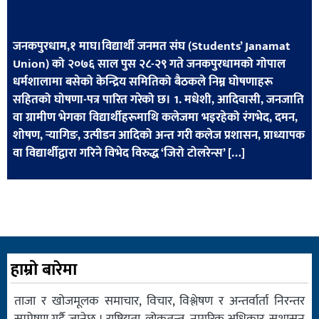
खेलकुद
मनोरञ्जन
जनकपुरधाम,१ माघ।विद्यार्थी जनमत संघ (Students’ Janamat
Union) को २०७६ साल पुस २८-२९ गते जनकपुरधामको गोपाल
फोटो
धर्मशालामा बसेको केन्द्रिय समितिको बैठकले निम्न घोषणाहरू
/
सहितको घोषणा-पत्र पारित गरेको छ। 1. मधेशी, आदिवासी, जनजाति
भिडियो
वा ग्रामीण भेगका विद्यार्थीहरूमाथि कलेजमा भइरहेको रंगभेद, दमन,
शोषण, र्‍यागिङ, उत्पीडन आदिको अन्त गरी कलेज प्रशासन, प्राध्यापक
अन्य
वा विद्यार्थीद्वारा गरिने विभेद विरुद्ध ‘जिरो टोलरेन्स’ […]
समाज
शिक्षा
विचार
स्वास्थ्य
हाम्रो बारेमा
ताजा र खोजमूलक समाचार, विचार, विश्लेषण र अन्तर्वार्ता निरन्तर