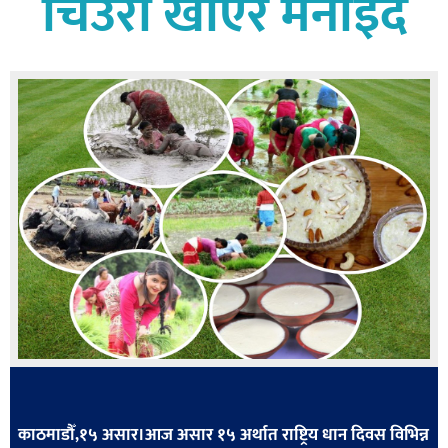
चिउरा खाएर मनाइँदै
बागमती
कर्णाली
सुदूरपश्चिम
मधेश
विशेष
राजनीति
प्रमुख
समाचार
राष्ट्रिय
अन्तराष्ट्रिय
अन्तरबार्ता
अर्थ
काठमाडौँ,१५ असार।आज असार १५ अर्थात राष्ट्रिय धान दिवस विभिन्न