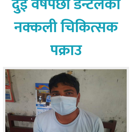
दुई वर्षपछी डेन्टलका
बागमती
कर्णाली
नक्कली चिकित्सक
सुदूरपश्चिम
मधेश
पक्राउ
विशेष
राजनीति
प्रमुख
समाचार
राष्ट्रिय
अन्तराष्ट्रिय
अन्तरबार्ता
अर्थ