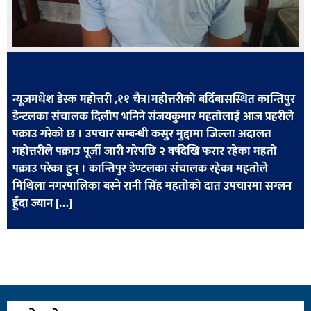
खेलकुद
मनोरञ्जन
फोटो
/
न्यूजमधेश डेस्क महोत्तरी ,११ चैत्र।महोत्तरीको बर्दिबासस्थित कान्तिपुर
भिडियो
डेन्टलका संचालक दिलीप भनिने संजयकुमार महतोलाई आज प्रहरीले
पक्राउ गरेको छ । उपचार सम्बन्धी कसुर मुद्दामा जिल्ला अदालत
अन्य
महोत्तरीले पक्राउ पूर्जी जारी गरेपछि २ वर्षदेखि फरार रहेका महतो
समाज
पक्राउ परेका हुन् । कान्तिपुर डेण्टलका संचालक रहेका महतोले
मिथिला नगरपालिका बस्ने रानी सिंह महतोको दात उपचारमा सग्लन
शिक्षा
हुँदा ज्यान […]
विचार
स्वास्थ्य