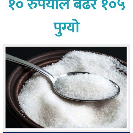
१० रुपैयाँले बढेर १०५
बागमती
कर्णाली
पुग्यो
सुदूरपश्चिम
मधेश
विशेष
राजनीति
प्रमुख
समाचार
राष्ट्रिय
अन्तराष्ट्रिय
अन्तरबार्ता
अर्थ