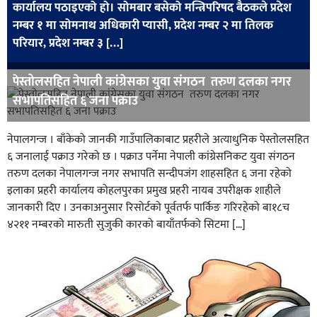
कार्यालय पठाइएको हो। सोमबार बसेको मन्त्रिपरिषद बैठकले प्रदेश
खेलकुद
नम्बर १ मा सोमनाथ अधिकारी प्यासी, प्रदेश नम्बर २ मा तिलक
परियार, प्रदेश नम्बर ३ […]
मनोरञ्जन
फोटो
पेस्तोलसहित नेपाली कांग्रेसका युवा संगठन तरुण दलका नगर
/
सभापतिसहित ६ जना पक्राउ
भिडियो
अन्य
नेपालगन्ज । बाँकेको जानकी गाउँपालिकाबाट प्रहरीले अत्याधुनिक पेस्तोलसहित
६ जनालाई पक्राउ गरेको छ । पक्राउ पर्नेमा नेपाली कांग्रेसनिकट युवा संगठन
समाज
तरुण दलका नेपालगन्ज नगर सभापति सन्दीपजंग शाहसहित ६ जना रहेको
इलाका प्रहरी कार्यालय कोहलपुरका प्रमुख प्रहरी नायब उपरीक्षक शाहीले
शिक्षा
जानकारी दिए । उनकाअनुसार रिसोर्टको पूर्वतर्फ पार्किङ गरिरहेको बा१८च
विचार
४२११ नम्बरको मारुती सुजुकी कारको बायाँतर्फको सिटमा […]
स्वास्थ्य