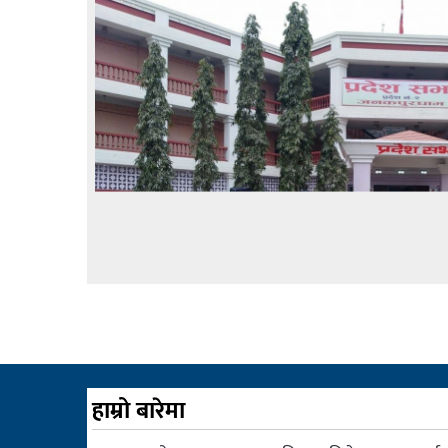
बागमती
कर्णाली
सुदूरपश्चिम
मधेश
विशेष
राजनीति
प्रमुख
समाचार
राष्ट्रिय
अन्तराष्ट्रिय
अन्तरबार्ता
हाम्रो बारेमा
अर्थ