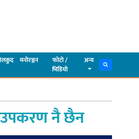
ेलकुद
मनोरञ्जन
फोटो /
अन्य
भिडियो
ो उपकरण नै छैन