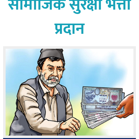
सामाजिक सुरक्षा भत्ता
बागमती
कर्णाली
प्रदान
सुदूरपश्चिम
मधेश
विशेष
राजनीति
प्रमुख
समाचार
राष्ट्रिय
अन्तराष्ट्रिय
अन्तरबार्ता
अर्थ