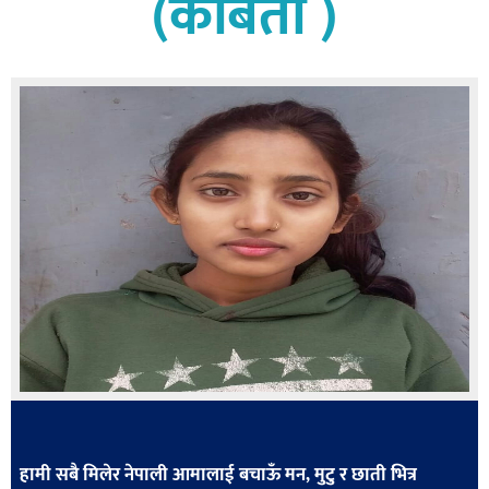
(कबिता )
बागमती
कर्णाली
सुदूरपश्चिम
मधेश
विशेष
राजनीति
प्रमुख
समाचार
राष्ट्रिय
अन्तराष्ट्रिय
अन्तरबार्ता
अर्थ
हामी सबै मिलेर नेपाली आमालाई बचाऊँ मन, मुटु र छाती भित्र