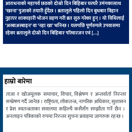
आराधनाको महापर्व छठको दोस्रो दिन बिहिबार घरघरै उमंगकासाथ
खेलकुद
‘खरना’ पुजाको तयारी हुँदैछ । ब्रतालुले पहिलो दिन बुधबार विहान
मनोरञ्जन
नुहाएर शाकाहारी भोजन ग्रहण गरी ब्रत सुरु गरेका हुन् । यो विधिलाई
‘अरबाअरबाइन’ वा ‘नहा खा’ भनिन्छ । यसपछि पूर्णरुपले उपवासमा
फोटो
रहेका ब्रतालुले दोस्रो दिन बिहिबार परिवारजन एवं […]
/
भिडियो
अन्य
समाज
हाम्रो बारेमा
शिक्षा
विचार
ताजा र खोजमूलक समाचार, विचार, विश्लेषण र अन्तर्वार्ता निरन्तर
सम्प्रेषण गर्दै जानेछ । राष्ट्रियता, लोकतन्त्र, नागरिक अधिकार, सुशासन
स्वास्थ्य
र प्रेस स्वतन्त्रताका सवालमा कहिल्यै कसैसँग सम्झौता गर्ने छैन ।
अनलाइन पत्रिकाको रुपमा निरन्तर सुचना प्रवाहमा जागरुक रहन्छ ।