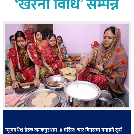
‘खरना विधि’ सम्पन्न
बागमती
कर्णाली
सुदूरपश्चिम
मधेश
विशेष
राजनीति
प्रमुख
समाचार
राष्ट्रिय
अन्तराष्ट्रिय
अन्तरबार्ता
अर्थ
न्यूजमधेश डेस्क जनकपुरधाम ,४ मंसिर। चार दिनसम्म मनाइने सूर्य