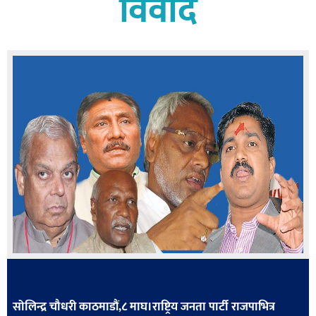
विवाद
बागमती
कर्णाली
सुदूरपश्चिम
मधेश
विशेष
राजनीति
प्रमुख
समाचार
राष्ट्रिय
अन्तराष्ट्रिय
अन्तरबार्ता
अर्थ
सोलिन्द्र चौधरी काठमाडौं,८ माघ।राष्ट्रिय जनता पार्टी राजपाभित्र