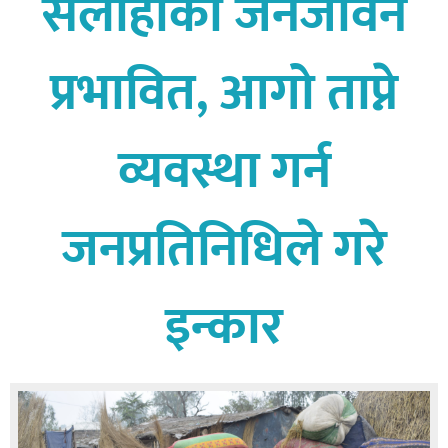
सर्लाहीको जनजीवन
बागमती
कर्णाली
प्रभावित, आगो ताप्ने
सुदूरपश्चिम
मधेश
व्यवस्था गर्न
विशेष
राजनीति
जनप्रतिनिधिले गरे
प्रमुख
समाचार
इन्कार
राष्ट्रिय
अन्तराष्ट्रिय
अन्तरबार्ता
अर्थ