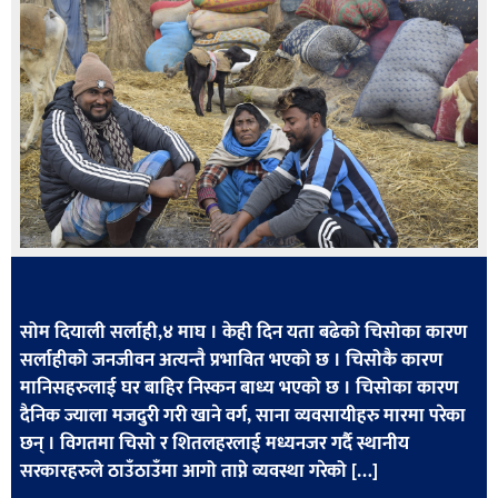
खेलकुद
मनोरञ्जन
फोटो
/
भिडियो
अन्य
समाज
शिक्षा
सोम दियाली सर्लाही,४ माघ । केही दिन यता बढेको चिसोका कारण
विचार
सर्लाहीको जनजीवन अत्यन्तै प्रभावित भएको छ । चिसोकै कारण
मानिसहरुलाई घर बाहिर निस्कन बाध्य भएको छ । चिसोका कारण
स्वास्थ्य
दैनिक ज्याला मजदुरी गरी खाने वर्ग, साना व्यवसायीहरु मारमा परेका
छन् । विगतमा चिसो र शितलहरलाई मध्यनजर गर्दै स्थानीय
सरकारहरुले ठाउँठाउँमा आगो ताप्ने व्यवस्था गरेको […]