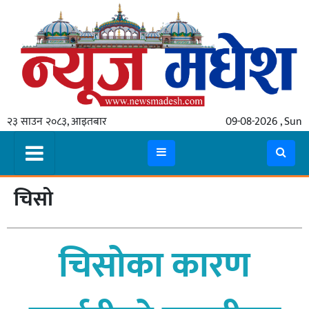
गृहपृष्ठ
समाचार
२३ साउन २०८३, आइतबार
09-08-2026 , Sun
स्थानीय
प्रदेश
कोशी
चिसो
मधेश
प्रदेश
चिसोका कारण
लुम्बिनी
गण्डकी