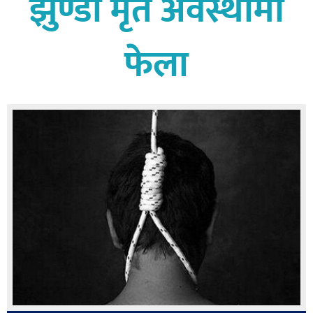
झुण्डी मृत अवस्थामा
बागमती
कर्णाली
फेला
सुदूरपश्चिम
मधेश
विशेष
राजनीति
प्रमुख
समाचार
राष्ट्रिय
अन्तराष्ट्रिय
अन्तरबार्ता
अर्थ