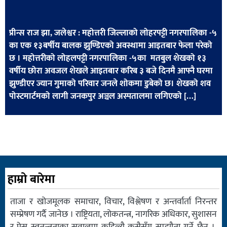
खेलकुद
मनोरञ्जन
प्रीन्स राज झा, जलेश्वर : महोत्तरी जिल्लाको लोहरपट्टी नगरपालिका -५
का एक १३बर्षीय बालक झुण्डिएको अवस्थामा आइतबार फेला परेको
फोटो
छ । महोत्तरीको लोहलपट्टी नगरपालिका -५का मतबुल शेखको १३
/
वर्षीय छोरा अवजल शेखले आइतबार करिब ३ बजे दिनमै आफ्नै घरमा
भिडियो
झुण्डीएर ज्यान गुमाको परिवार जनले शोकमा डुबेको छ। शेखको शव
पोस्टमार्टमको लागी जनकपुर अञ्चल अस्पतालमा लगिएको […]
अन्य
समाज
शिक्षा
विचार
हाम्रो बारेमा
स्वास्थ्य
ताजा र खोजमूलक समाचार, विचार, विश्लेषण र अन्तर्वार्ता निरन्तर
सम्प्रेषण गर्दै जानेछ । राष्ट्रियता, लोकतन्त्र, नागरिक अधिकार, सुशासन