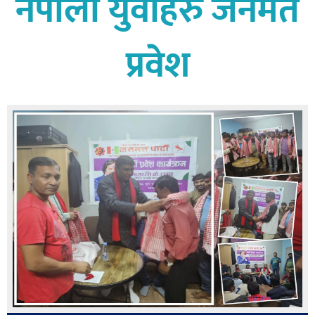
नेपाली युवाहरु जनमत
बागमती
कर्णाली
प्रवेश
सुदूरपश्चिम
मधेश
विशेष
राजनीति
प्रमुख
समाचार
राष्ट्रिय
अन्तराष्ट्रिय
अन्तरबार्ता
अर्थ