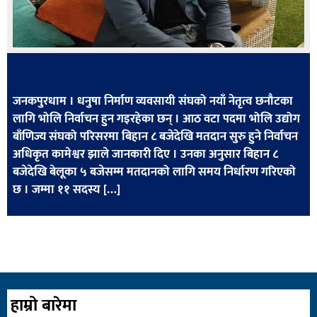
खेलकुद
मनोरञ्जन
फोटो
/
जनकपुरधाम । धनुषा निर्माण व्यवसायी संघको नयाँ नेतृत्व छनौटका
भिडियो
लागि भोलि निर्वाचन हुन गइरहेका छन् । आठ वटा पदमा भोलि उद्योग
बाँणिज्य संघको परिसरमा बिहान ८ बजेदेखि मतदान सुरु हुने निर्वाचन
अन्य
अधिकृत कामेश्वर झाले जानकारी दिए । उनका अनुसार बिहान ८
समाज
बजेदेखि बेलूका ५ बजेसम्म मतदानको लागि समय निर्धारण गरिएको
छ । जम्मा ११ सदस्य […]
शिक्षा
विचार
स्वास्थ्य
हाम्रो बारेमा