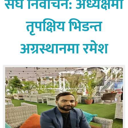
संघ निर्वाचन: अध्यक्षमा
बागमती
कर्णाली
तृपक्षिय भिडन्त
सुदूरपश्चिम
मधेश
अग्रस्थानमा रमेश
विशेष
राजनीति
प्रमुख
समाचार
राष्ट्रिय
अन्तराष्ट्रिय
अन्तरबार्ता
अर्थ