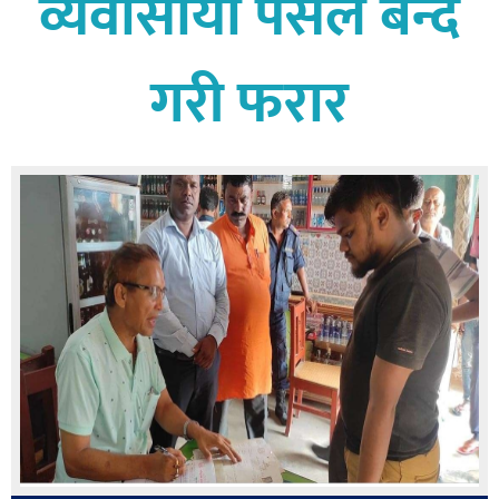
व्यवासायी पसल बन्द
बागमती
कर्णाली
गरी फरार
सुदूरपश्चिम
मधेश
विशेष
राजनीति
प्रमुख
समाचार
राष्ट्रिय
अन्तराष्ट्रिय
अन्तरबार्ता
अर्थ