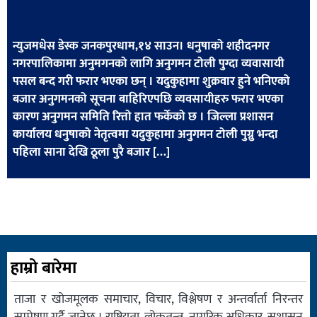
खेलकुद
मनोरञ्जन
न्युजमधेस डेस्क जनकपुरधाम,१४ साउन। धनुषाको शहीदनगर
नगरपालिकामा अनुमगनको लागि अनुगमन टोली पुग्दा व्यवासायी
फोटो
पसल बन्द गरी फरार भएका छन् । यदुकुहामा शुक्रवार हुने भनिएको
/
बजार अनुगमनको सूचना बाहिरिएपछि व्यवसायीहरु फरार भएका
भिडियो
कारण अनुगमन समिति रित्तो हात फर्केको छ । जिल्ला प्रशासन
कार्यालय धनुषाको नेतृत्वमा यदुकुहामा अनुगमन टोली पुग्नु भन्दा
अन्य
पहिला साना देखि ठूला पुरै बजार […]
समाज
शिक्षा
विचार
स्वास्थ्य
हाम्रो बारेमा
ताजा र खोजमूलक समाचार, विचार, विश्लेषण र अन्तर्वार्ता निरन्तर