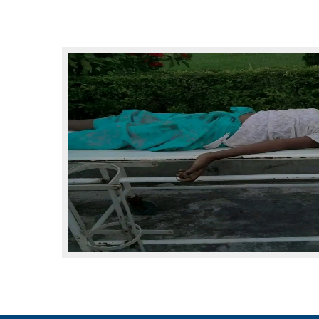
बागमती
कर्णाली
सुदूरपश्चिम
मधेश
विशेष
राजनीति
प्रमुख
समाचार
राष्ट्रिय
अन्तराष्ट्रिय
अन्तरबार्ता
अर्थ