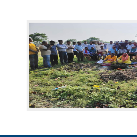
बागमती
कर्णाली
सुदूरपश्चिम
मधेश
विशेष
राजनीति
प्रमुख
समाचार
राष्ट्रिय
अन्तराष्ट्रिय
अन्तरबार्ता
अर्थ