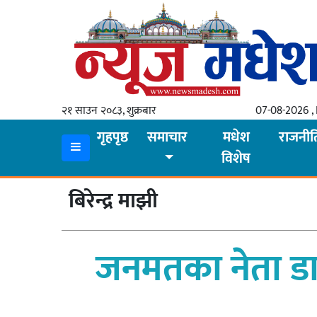
गृहपृष्ठ
समाचार
२१ साउन २०८३, शुक्रबार
07-08-2026 , 
स्थानीय
गृहपृष्ठ
समाचार
मधेश
राजनीत
विशेष
प्रदेश
कोशी
बिरेन्द्र माझी
मधेश
प्रदेश
जनमतका नेता डा.
लुम्बिनी
गण्डकी