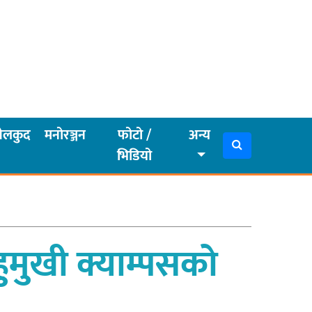
ेलकुद
मनोरञ्जन
फोटो /
अन्य
भिडियो
ुमुखी क्याम्पसको