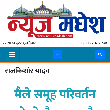
गृहपृष्ठ
समाचार
२२ साउन २०८३, शनिबार
08-08-2026 , Sat
स्थानीय
प्रदेश
कोशी
राजकिशोर यादव
मधेश
प्रदेश
मैले समूह परिवर्तन
लुम्बिनी
गण्डकी