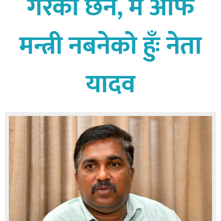
गरेको छैन, म आफै
बागमती
कर्णाली
मन्त्री नबनेको हुँः नेता
सुदूरपश्चिम
मधेश
यादव
विशेष
राजनीति
प्रमुख
समाचार
राष्ट्रिय
अन्तराष्ट्रिय
अन्तरबार्ता
अर्थ