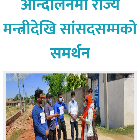
आन्दोलनमा राज्य
बागमती
कर्णाली
मन्त्रीदेखि सांसदसम्मको
सुदूरपश्चिम
मधेश
समर्थन
विशेष
राजनीति
प्रमुख
समाचार
राष्ट्रिय
अन्तराष्ट्रिय
अन्तरबार्ता
अर्थ