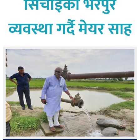
सिचाईको भरपुर
बागमती
कर्णाली
व्यवस्था गर्दै मेयर साह
सुदूरपश्चिम
मधेश
विशेष
राजनीति
प्रमुख
समाचार
राष्ट्रिय
अन्तराष्ट्रिय
अन्तरबार्ता
अर्थ