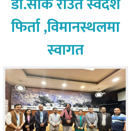
डा.सीके राउत स्वदेश
बागमती
कर्णाली
फिर्ता ,विमानस्थलमा
सुदूरपश्चिम
मधेश
स्वागत
विशेष
राजनीति
प्रमुख
समाचार
राष्ट्रिय
अन्तराष्ट्रिय
अन्तरबार्ता
अर्थ