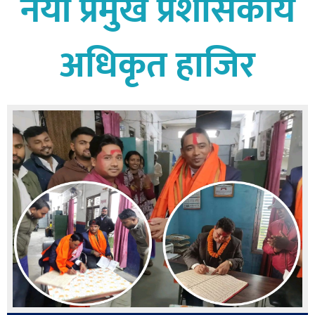
नयाँ प्रमुख प्रशासकीय
बागमती
कर्णाली
अधिकृत हाजिर
सुदूरपश्चिम
मधेश
विशेष
राजनीति
प्रमुख
समाचार
राष्ट्रिय
अन्तराष्ट्रिय
अन्तरबार्ता
अर्थ