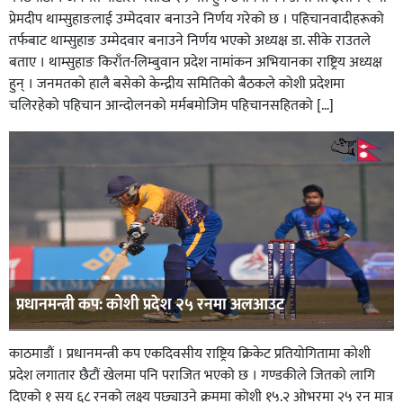
प्रेमदीप थाम्सुहाङलाई उम्मेदवार बनाउने निर्णय गरेको छ । पहिचानवादीहरूको
तर्फबाट थाम्सुहाङ उम्मेदवार बनाउने निर्णय भएको अध्यक्ष डा. सीके राउतले
बताए । थाम्सुहाङ किराँत-लिम्बुवान प्रदेश नामांकन अभियानका राष्ट्रिय अध्यक्ष
हुन् । जनमतको हालै बसेको केन्द्रीय समितिको बैठकले कोशी प्रदेशमा
चलिरहेको पहिचान आन्दोलनको मर्मबमोजिम पहिचानसहितको […]
प्रधानमन्त्री कप: कोशी प्रदेश २५ रनमा अलआउट
काठमाडौं । प्रधानमन्त्री कप एकदिवसीय राष्ट्रिय क्रिकेट प्रतियोगितामा कोशी
प्रदेश लगातार छैटौं खेलमा पनि पराजित भएको छ । गण्डकीले जितको लागि
दिएको १ सय ६८ रनको लक्ष्य पछ्याउने क्रममा कोशी १५.२ ओभरमा २५ रन मात्र