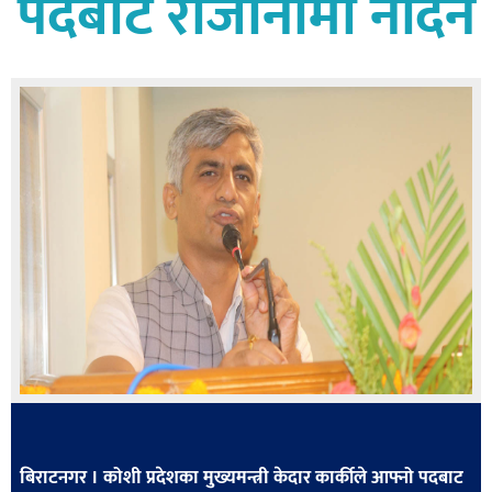
पदबाट राजीनामा नदिने
बागमती
कर्णाली
सुदूरपश्चिम
मधेश
विशेष
राजनीति
प्रमुख
समाचार
राष्ट्रिय
अन्तराष्ट्रिय
अन्तरबार्ता
अर्थ
बिराटनगर । कोशी प्रदेशका मुख्यमन्त्री केदार कार्कीले आफ्नो पदबाट