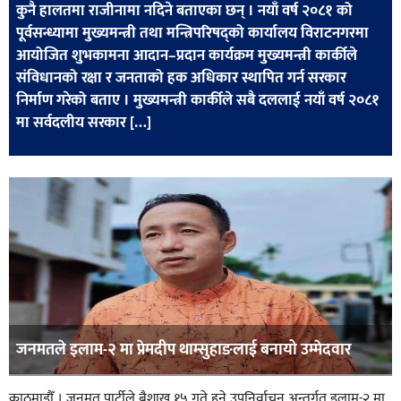
कुनै हालतमा राजीनामा नदिने बताएका छन् । नयाँ वर्ष २०८१ को
खेलकुद
पूर्वसन्ध्यामा मुख्यमन्त्री तथा मन्त्रिपरिषद्को कार्यालय विराटनगरमा
मनोरञ्जन
आयोजित शुभकामना आदान–प्रदान कार्यक्रम मुख्यमन्त्री कार्कीले
संविधानको रक्षा र जनताको हक अधिकार स्थापित गर्न सरकार
फोटो
निर्माण गरेको बताए । मुख्यमन्त्री कार्कीले सबै दललाई नयाँ वर्ष २०८१
/
मा सर्वदलीय सरकार […]
भिडियो
अन्य
समाज
शिक्षा
विचार
स्वास्थ्य
जनमतले इलाम-२ मा प्रेमदीप थाम्सुहाङलाई बनायो उम्मेदवार
काठमाडौँ । जनमत पार्टीले बैशाख १५ गते हुने उपनिर्वाचन अन्तर्गत इलाम-२ मा