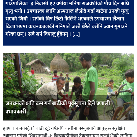
गाउँपालिका–३ निवासी १२ वर्षीया मनिषा राजवंशीको पाँच दिन अघि
खेलकुद
मृत्यु भयो । उपचारका लागि अस्पताल लैजाँदै गर्दा बाटैमा उनको मृत्यु
मनोरञ्जन
भएको थियो । सर्पको विष छिटो फैलिने भएकाले उपचारमा लैजान
ढिला भएमा कचनकबलकी मनिषाले जस्तै धेरैले बर्सेनि ज्यान गुमाउने
फोटो
गरेका छन् । सबै सर्प विषालु हुँदैनन् । […]
/
भिडियो
अन्य
समाज
शिक्षा
विचार
जनधनको क्षति कम गर्न बाढीको पूर्वसूचना दिने प्रणाली
स्वास्थ्य
प्रभावकारी
झापा । कनकाईको बाढी दुई वर्षअघि बस्तीमा पस्नुअगावै आफूहरू सुरक्षित
स्थानमा पुगेको शिवसताक्षी–४ किचकडाँगीका टेकनारायण राजवंशीको स्मृतिमा