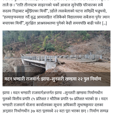
ताजै छ । “राति तीनपटक साइरनको चर्को आवाज सुनेपछि परिवारका सबै
सदस्य निद्राबाट ब्युँझिएका थियौँ”, उहाँले त्यसबेलाको घटना सम्झिँदै भन्नुभयो,
“हस्याङ्फस्याङ गर्दै वृद्ध आमासहित नजिकैको विद्यालयमा सबैजना पुगेर ज्यान
बचाएका थियौँ”, सुरक्षित आश्रयस्थलमा पुगेको केही समयपछि बाढी पसेर […]
मदन भण्डारी राजमार्ग: झापा–सुनसरी खण्डमा २२ पुल निर्माण
झापा । मदन भण्डारी राजमार्गअन्तर्गत झापा –सुनसरी खण्डमा निर्माणधीन
पुलको वित्तीय प्रगति ८५ प्रतिशत र भौतिक प्रगति ९० प्रतिशत भएको छ । मदन
भण्डारी राजमार्ग योजना कार्यालयका सूचना अधिकारी सुभाषकुमार दत्तका
अनुसार निर्धाणधीन ३७ वटा पुलमध्ये २२ वटा पूरा भएका छन् । निर्माण सम्पन्न