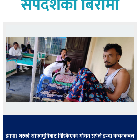
सर्पदंशका बिरामी
बागमती
कर्णाली
सुदूरपश्चिम
मधेश
विशेष
राजनीति
प्रमुख
समाचार
राष्ट्रिय
अन्तराष्ट्रिय
अन्तरबार्ता
अर्थ
झापा। घरको सोफामुनिबाट निस्किएको गोमन सर्पले डस्दा कचनकबल