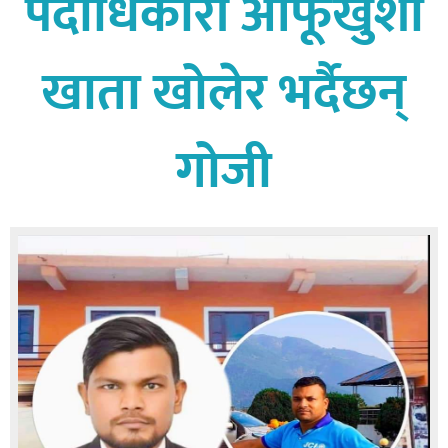
पदाधिकारी आफूखुशी
बागमती
कर्णाली
खाता खोलेर भर्दैछन्
सुदूरपश्चिम
मधेश
गोजी
विशेष
राजनीति
प्रमुख
समाचार
राष्ट्रिय
अन्तराष्ट्रिय
अन्तरबार्ता
अर्थ