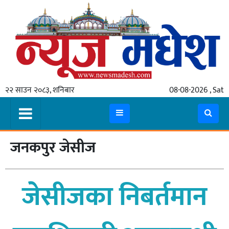
गृहपृष्ठ
समाचार
२२ साउन २०८३, शनिबार
08-08-2026 , Sat
स्थानीय
प्रदेश
कोशी
जनकपुर जेसीज
मधेश
प्रदेश
जेसीजका निबर्तमान
लुम्बिनी
गण्डकी