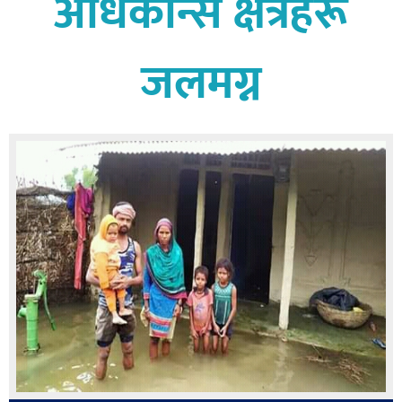
अधिकान्स क्षेत्रहरू
बागमती
कर्णाली
जलमग्न
सुदूरपश्चिम
मधेश
विशेष
राजनीति
प्रमुख
समाचार
राष्ट्रिय
अन्तराष्ट्रिय
अन्तरबार्ता
अर्थ