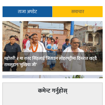
ताजा अपडेट
समाचार
महोत्तरी २ मा शरद सिंहलाई जिताउन लोहरपट्टीमा दिनरात खट्दै
रामसुहाग ‘मुखिया जी’
कमेन्ट गर्नुहोस्