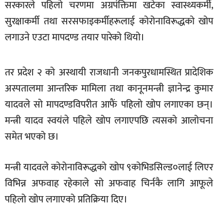
सरकारले पहिलो चरणमा अग्रपंक्तिमा खटेका स्वास्थ्यकर्मी,
खेलकुद
सुरक्षाकर्मी तथा सरसफाइकर्मीहरूलाई कोरोनाविरूद्धको खोप
मनोरञ्जन
लगाउने एउटा मापदण्ड तयार पारेको थियो।
फोटो
/
तर प्रदेश २ को अस्थायी राजधानी जनकपुरधामस्थित प्रादेशिक
भिडियो
अस्पतालमा आन्तरिक मामिला तथा कानूनमन्त्री ज्ञानेन्द्र कुमार
अन्य
यादवले सो मापदण्डविपरीत आफैं पहिलो खोप लगाएका छन्।
समाज
मन्त्री यादव स्वयंले पहिले खोप लगाएपछि त्यसको आलोचना
शिक्षा
समेत भएको छ।
विचार
मन्त्री यादवले कोरोनाविरूद्धको खोप ९कोभिडसिल्ड०लाई लिएर
स्वास्थ्य
विभिन्न अफवाह रहेकाले सो अफवाह चिर्नकै लागि आफूले
पहिलो खोप लगाएको प्रतिक्रिया दिए।