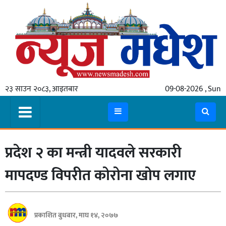
गृहपृष्ठ
समाचार
२३ साउन २०८३, आइतबार
09-08-2026 , Sun
स्थानीय
प्रदेश
कोशी
प्रदेश २ का मन्त्री यादवले सरकारी
मधेश
प्रदेश
मापदण्ड विपरीत कोरोना खोप लगाए
लुम्बिनी
गण्डकी
प्रकाशित बुधबार, माघ १४, २०७७