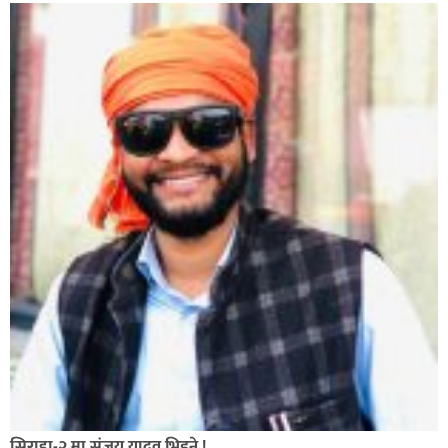
सिराहा-२ मा संजय यादव भिड्ने !