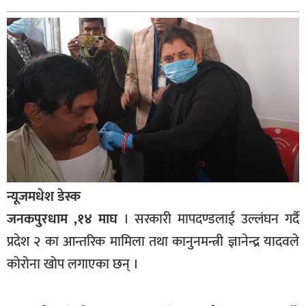
बागमती
कर्णाली
सुदूरपश्चिम
मधेश
विशेष
राजनीति
प्रमुख
समाचार
न्यूजमधेश डेस्क
राष्ट्रिय
जनकपुरधाम ,१४ माघ
। सरकारी मापदण्डलाई उल्लंघन गर्दै
अन्तराष्ट्रिय
प्रदेश २ का आन्तरिक मामिला तथा कानुनमन्त्री ज्ञानेन्द्र यादवले
कोरोना खोप लगाएका छन् ।
अन्तरबार्ता
अर्थ