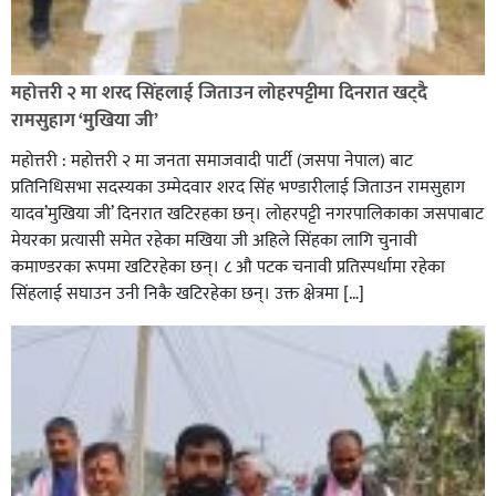
रक्तदान सेवामा जिल्लामै दोस्रो स्थान ल्याएकोमा जनमत नेताद्वय
रेडक्रस सिराहा द्वारा सम्मानित
महोत्तरी २ मा शरद सिंहलाई जिताउन लोहरपट्टीमा दिनरात खट्दै
रामसुहाग ‘मुखिया जी’
महोत्तरी : महोत्तरी २ मा जनता समाजवादी पार्टी (जसपा नेपाल) बाट
प्रतिनिधिसभा सदस्यका उम्मेदवार शरद सिंह भण्डारीलाई जिताउन रामसुहाग
यादव’मुखिया जी’ दिनरात खटिरहका छन्। लोहरपट्टी नगरपालिकाका जसपाबाट
मेयरका प्रत्यासी समेत रहेका मखिया जी अहिले सिंहका लागि चुनावी
कमाण्डरका रूपमा खटिरहेका छन्। ८ औ पटक चनावी प्रतिस्पर्धामा रहेका
सिंहलाई सघाउन उनी निकै खटिरहेका छन्। उक्त क्षेत्रमा […]
सिराहाको औरहीमा जेन-जी भेला सम्पन्न