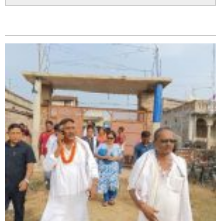
सम्बन्धित
सिराहा – २ मा जनमत छापको उपस्थिति बलियो , जनता उत्साहित
सिराहा-२ मा संजय यादव भिड्ने !