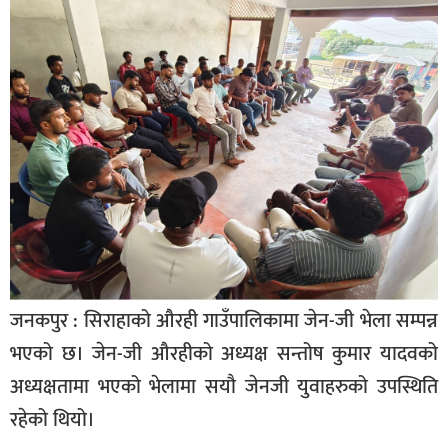
बागमती
कर्णाली
सुदूरपश्चिम
मधेश
विशेष
राजनीति
प्रमुख
समाचार
राष्ट्रिय
जनकपुर : सिराहाको औरही गाउँपालिकामा जेन-जी भेला सम्पन्न
अन्तराष्ट्रिय
भएको छ। जेन-जी औरहीको अध्यक्ष सन्तोष कुमार यादवको
अध्यक्षतामा भएको भेलामा सयौ जेनजी युवाहरुको उपस्थिति
अन्तरबार्ता
रहेको थियो।
अर्थ