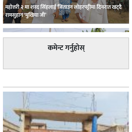
महोत्तरी २ मा शरद सिंहलाई जिताउन लोहरपट्टीमा दिनरात खट्दै
रामसुहाग ‘मुखिया जी’
कमेन्ट गर्नुहोस्
सम्बन्धित
सिराहा – २ मा जनमत छापको उपस्थिति बलियो , जनता उत्साहित