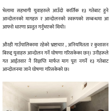
खेलकुद
भेलामा सहभागी युवाहरुले आउँदो कार्तिक १३ गतेबाट हुने
मनोरञ्जन
आन्दोलनको मागहरु र आन्दोलनको स्वरूपको सम्बन्धमा आ
फोटो
आफ्नो धारणा प्रस्तुत गर्नुभएको थियो।
/
भिडियो
औरही गाउँपालिकामा रहेको भ्रष्टाचार , अनियमितता र कुशासन
अन्य
बिरुद्द युवाहरु आन्दोलन गर्ने घोषणा गरिसकेका छन्। उनीहरूले
समाज
गत आईतवार नै विज्ञप्ति मार्फत माग पूरा नगर्ने १३ गतेबाट
शिक्षा
आन्दोलनमा जाने घोषणा गरिसकेको छ।
विचार
स्वास्थ्य