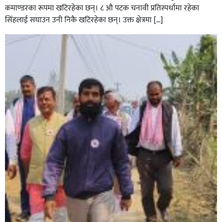
कमाण्डरका रूपमा खटिरहेका छन्। ८ औ पटक चनावी प्रतिस्पर्धामा रहेका
सिंहलाई सघाउन उनी निकै खटिरहेका छन्। उक्त क्षेत्रमा […]
सिराहाको औरहीमा जेन-जी भेला सम्पन्न