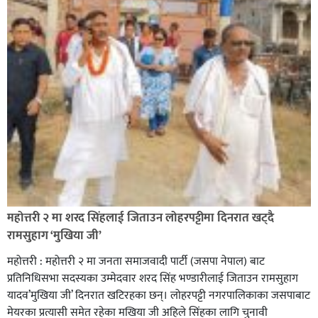
सिराहा-२ मा संजय यादव भिड्ने !
रक्तदान सेवामा जिल्लामै दोस्रो स्थान ल्याएकोमा जनमत नेताद्वय
रेडक्रस सिराहा द्वारा सम्मानित
महोत्तरी २ मा शरद सिंहलाई जिताउन लोहरपट्टीमा दिनरात खट्दै
रामसुहाग ‘मुखिया जी’
महोत्तरी : महोत्तरी २ मा जनता समाजवादी पार्टी (जसपा नेपाल) बाट
प्रतिनिधिसभा सदस्यका उम्मेदवार शरद सिंह भण्डारीलाई जिताउन रामसुहाग
यादव’मुखिया जी’ दिनरात खटिरहका छन्। लोहरपट्टी नगरपालिकाका जसपाबाट
मेयरका प्रत्यासी समेत रहेका मखिया जी अहिले सिंहका लागि चुनावी