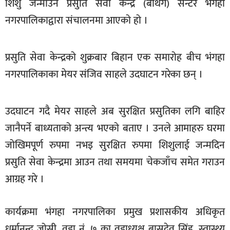
शिशु जन्माउन प्रसुति सेवा केन्द्र (बर्थिंग) सेन्टर भंगहा
खेलकुद
नगरपालिकाद्वारा संचालनमा आएको हो ।
मनोरञ्जन
फोटो
प्रसुति सेवा केन्द्रको शुक्रबार बिहान एक समारोह बीच भंगहा
/
नगरपालिकाका मेयर संजिव साहले उदघाटन गरेका छन् ।
भिडियो
अन्य
उदघाटन गदै मेयर साहले अब सुरक्षित प्रसुतिका लगि बाहिर
समाज
जानैपर्ने बाध्यताको अन्त्य भएको बताए । उनले आमाहरु घरमा
शिक्षा
जोखिमपूर्ण रुपमा नभइ सुरक्षित रुपमा शिशुलाई जन्मदिन
प्रसुति सेवा केन्द्रमा आउन तथा समयमा चेकजाँच समेत गराउन
विचार
आग्रह गरे ।
स्वास्थ्य
कार्यक्रमा भंगहा नगरपालिका प्रमुख प्रशासकीय अधिकृत
धर्मानन्द जोसी, वडा नं. ७ का वडाध्यक्ष बासुदेव सिंह, स्वास्थ्य