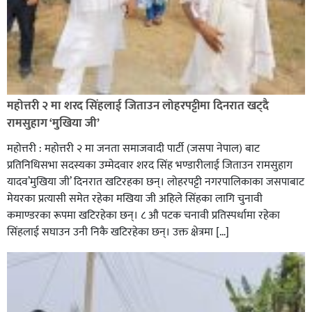
रक्तदान सेवामा जिल्लामै दोस्रो स्थान ल्याएकोमा जनमत नेताद्वय
रेडक्रस सिराहा द्वारा सम्मानित
महोत्तरी २ मा शरद सिंहलाई जिताउन लोहरपट्टीमा दिनरात खट्दै
रामसुहाग ‘मुखिया जी’
महोत्तरी : महोत्तरी २ मा जनता समाजवादी पार्टी (जसपा नेपाल) बाट
प्रतिनिधिसभा सदस्यका उम्मेदवार शरद सिंह भण्डारीलाई जिताउन रामसुहाग
यादव’मुखिया जी’ दिनरात खटिरहका छन्। लोहरपट्टी नगरपालिकाका जसपाबाट
मेयरका प्रत्यासी समेत रहेका मखिया जी अहिले सिंहका लागि चुनावी
कमाण्डरका रूपमा खटिरहेका छन्। ८ औ पटक चनावी प्रतिस्पर्धामा रहेका
सिंहलाई सघाउन उनी निकै खटिरहेका छन्। उक्त क्षेत्रमा […]
सिराहाको औरहीमा जेन-जी भेला सम्पन्न