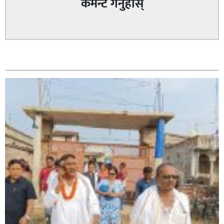
कमेन्ट गर्नुहोस्
सम्बन्धित
सिराहा – २ मा जनमत छापको उपस्थिति बलियो , जनता उत्साहित
सिराहा-२ मा संजय यादव भिड्ने !