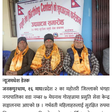
बागमती
कर्णाली
सुदूरपश्चिम
मधेश
विशेष
राजनीति
प्रमुख
समाचार
राष्ट्रिय
न्यूजमधेश डेस्क
अन्तराष्ट्रिय
जनकपुरधाम, १६ माघ।
प्रदेश २ का महोत्तरी जिल्लाको भंगहा
नगरपालिका वडा नम्बर ७ मेघनाथ गोरहन्नामा प्रसुति सेवा केन्द्र
अन्तरबार्ता
सञ्चालनमा आएको छ । गर्भवती महिलाहरुलाई सुरक्षित रुपमा
अर्थ