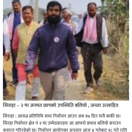
सिराहा – २ मा जनमत छापको उपस्थिति बलियो , जनता उत्साहित
सिराहा : आसन्न प्रतिनिधि सभा निर्वाचन आउन अब १७ दिन मात्रै बाकी छ।
सिरहा निर्वाचन क्षेत्र नं २ मा उम्मेदवारहरु आ आफ्नो प्रभाव बलियो बनाउन
कसरत गरिरहेको छ। निर्वाचन आयोगका अनुसार आज ४ गतेबाट १८ गते राति