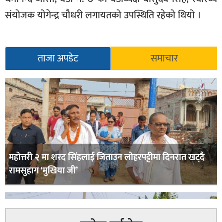
संयोजक योगेन्द्र चौधरी लगायतको उपस्थिति रहेको थियो ।
ताजा अपडेट
समाचार
महोत्तरी २ मा शरद सिंहलाई जिताउन लोहरपट्टीमा दिनरात खट्दै
रामसुहाग ‘मुखिया जी’