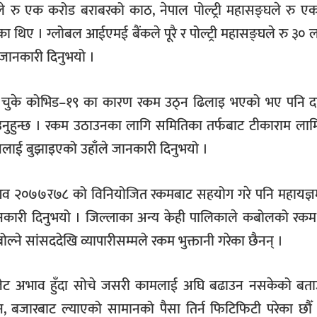
ले रु एक करोड बराबरको काठ, नेपाल पोल्ट्री महासङ्घले रु ए
थिए । ग्लोबल आईएमई बैंकले पूरै र पोल्ट्री महासङ्घले रु ३०
 जानकारी दिनुभयो ।
 चुके कोभिड–१९ का कारण रकम उठ्न ढिलाइ भएको भए पनि द
उनुहुन्छ । रकम उठाउनका लागि समितिका तर्फबाट टीकाराम लाम
शनलाई बुझाइएको उहाँले जानकारी दिनुभयो ।
े आव २०७७र७८ को विनियोजित रकमबाट सहयोग गरे पनि महायज्
जानकारी दिनुभयो । जिल्लाका अन्य केही पालिकाले कबोलको रक
ने सांसददेखि व्यापारीसम्मले रकम भुक्तानी गरेका छैनन् ।
ले बजेट अभाव हुँदा सोचे जसरी कामलाई अघि बढाउन नसकेको बता
 छैन, बजारबाट ल्याएको सामानको पैसा तिर्न फिटिफिटी परेका छौँ