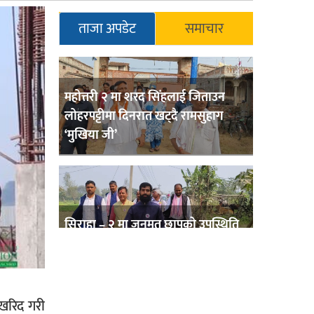
ताजा अपडेट
समाचार
महोत्तरी २ मा शरद सिंहलाई जिताउन
लोहरपट्टीमा दिनरात खट्दै रामसुहाग
‘मुखिया जी’
सिराहा – २ मा जनमत छापको उपस्थिति
बलियो , जनता उत्साहित
न खरिद गरी