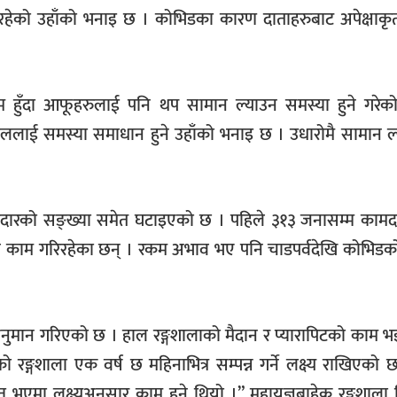
्था रहेको उहाँको भनाइ छ । कोभिडका कारण दाताहरुबाट अपेक्षा
रकम हुँदा आफूहरुलाई पनि थप सामान ल्याउन समस्या हुने गरेको
ाललाई समस्या समाधान हुने उहाँको भनाइ छ । उधारोमै सामान ल
मदारको सङ्ख्या समेत घटाइएको छ । पहिले ३१३ जनासम्म कामद
ैले काम गरिरहेका छन् । रकम अभाव भए पनि चाडपर्वदेखि कोभिड
ग्ने अनुमान गरिएको छ । हाल रङ्गशालाको मैदान र प्यारापिटको काम 
्गशाला एक वर्ष छ महिनाभित्र सम्पन्न गर्ने लक्ष्य राखिएको छ
त भएमा लक्ष्यअनुसार काम हुने थियो ।” महायज्ञबाहेक रङ्गशाला 