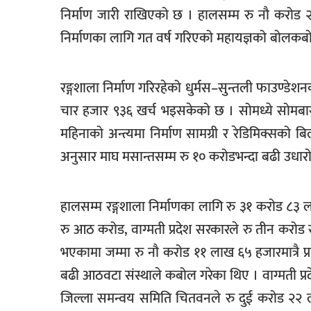
निर्माण जारी राखिएको छ । हालसम्म रु नौ करोड 
खेलकुद
निर्माणका लागि गत वर्ष गरिएको महायज्ञको बोलकबो
मनोरञ्जन
फोटो
रङ्गशाला निर्माण गरिरहेको धुर्मस–सुन्तली फाउण्डे
/
भिडियो
चार हजार ९३६ खर्च भइसकेको छ । सोमध्ये सोमबारसम
महिनाको अन्त्यमा निर्माण सामग्री र रेडिमिक्सको
अन्य
अनुसार माघ मसान्तसम्म रु १० करोडभन्दा बढी उधारो
समाज
शिक्षा
हालसम्म रङ्गशाला निर्माणका लागि रु ३१ करोड ८३
विचार
रु आठ करोड, वाग्मती प्रदेश सरकारले रु तीन कर
स्वास्थ्य
भएकामा जम्मा रु नौ करोड ११ लाख ६५ हजारमात्रै प्
बढी आठवटा संस्थाले कबोल गरेका थिए । वाग्मती प
जिल्ला समन्वय समिति चितवनले रु दुई करोड २२ 