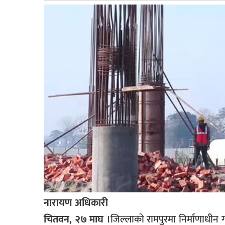
बागमती
कर्णाली
सुदूरपश्चिम
मधेश
विशेष
राजनीति
प्रमुख
समाचार
राष्ट्रिय
अन्तराष्ट्रिय
अन्तरबार्ता
नारायण अधिकारी
अर्थ
चितवन, २७ माघ
।जिल्लाको रामपुरमा निर्माणाधीन गौत