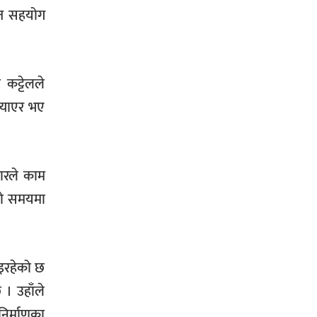
कृत सहयोग
 कट्टेलले
्याएर भए
ारले काम
को समयमा
भइरहेको छ
 । उहाँले
निर्माणका