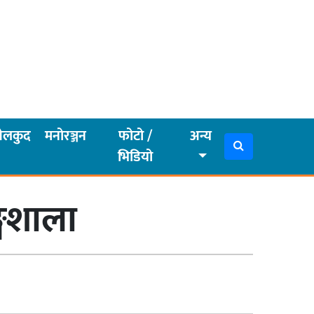
ेलकुद
मनोरञ्जन
फोटो /
अन्य
भिडियो
ङ्गशाला