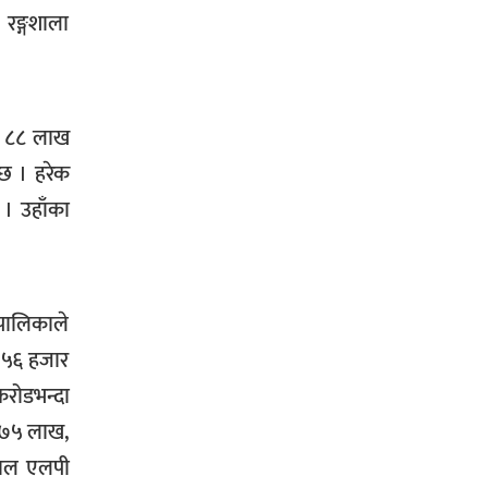
रङ्गशाला
सिराहा-२ मा संजय यादव भिड्ने !
ोड ८८ लाख
रक्तदान सेवामा जिल्लामै दोस्रो स्थान
 छ । हरेक
ल्याएकोमा जनमत नेताद्वय रेडक्रस
 । उहाँका
सिराहा द्वारा सम्मानित
पालिकाले
 ५६ हजार
करोडभन्दा
सिराहाको औरहीमा जेन-जी भेला सम्पन्न
ड ७५ लाख,
पाल एलपी