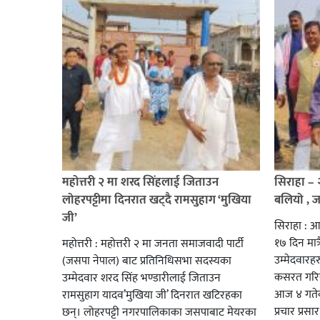
महोत्तरी २ मा शरद सिंहलाई जिताउन
सिराहा –
लोहरपट्टीमा दिनरात खट्दै रामसुहाग ‘मुखिया
बलियो , 
जी’
सिराहा : आ
१७ दिन मात्र
महोत्तरी : महोत्तरी २ मा जनता समाजवादी पार्टी
उम्मेदवार
(जसपा नेपाल) बाट प्रतिनिधिसभा सदस्यका
कसरत गरिर
उम्मेदवार शरद सिंह भण्डारीलाई जिताउन
आज ४ गतेबा
रामसुहाग यादव’मुखिया जी’ दिनरात खटिरहका
प्रचार प्रस
छन्। लोहरपट्टी नगरपालिकाका जसपाबाट मेयरका