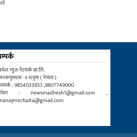
्ने
म्पर्क
धेश न्युज नेटवर्क प्रा.लि.
जनकपुरधाम -२ धनुषा ( नेपाल )
सम्पर्क : 9854033933 ,9807749000
ईमेल :
newsmadhesh1@gmail.com
,
manojmorbaita@gmail.com