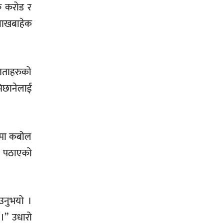
क करोड र
 लाखबाहेक
ाताहरुको
िछानेलाई
ञमा कबोल
म पठाएको
उनुभयो ।
 ।” उधारो