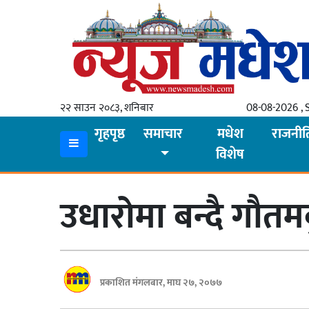
गृहपृष्ठ
समाचार
२२ साउन २०८३, शनिबार
08-08-2026 , 
स्थानीय
गृहपृष्ठ
समाचार
मधेश
राजनीत
विशेष
प्रदेश
कोशी
उधारोमा बन्दै गौतमबुद
मधेश
प्रदेश
लुम्बिनी
प्रकाशित मंगलबार, माघ २७, २०७७
गण्डकी