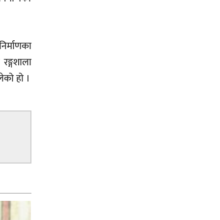
निर्माणका
रङ्गशाला
ेको हो ।