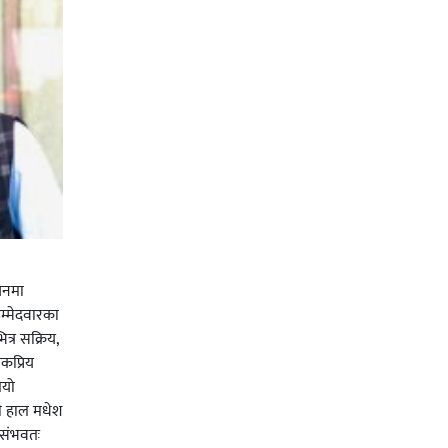
चनमा
म्मेदवारका
त्र सक्रिय,
कप्रिय
ियो
ी हाल मधेश
र संभवतः