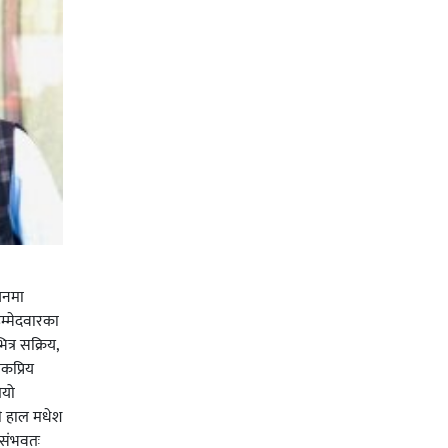
चनमा
म्मेदवारका
त्र सक्रिय,
कप्रिय
ियो
ी हाल मधेश
र संभवतः