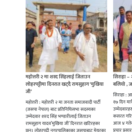
महोत्तरी २ मा शरद सिंहलाई जिताउन
सिराहा –
लोहरपट्टीमा दिनरात खट्दै रामसुहाग ‘मुखिया
बलियो , 
जी’
सिराहा : आ
१७ दिन मात्र
महोत्तरी : महोत्तरी २ मा जनता समाजवादी पार्टी
उम्मेदवार
(जसपा नेपाल) बाट प्रतिनिधिसभा सदस्यका
कसरत गरिर
उम्मेदवार शरद सिंह भण्डारीलाई जिताउन
आज ४ गतेबा
रामसुहाग यादव’मुखिया जी’ दिनरात खटिरहका
प्रचार प्रस
छन्। लोहरपट्टी नगरपालिकाका जसपाबाट मेयरका