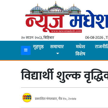
गृहपृष्ठ
समाचार
२० साउन २०८३, बिहिबार
06-08-2026 , 
स्थानीय
गृहपृष्ठ
समाचार
मधेश
राजनीत
विशेष
प्रदेश
कोशी
विद्यार्थी शुल्क वृद्
मधेश
प्रदेश
लुम्बिनी
प्रकाशित मंगलबार, चैत्र १०, २०७७
गण्डकी