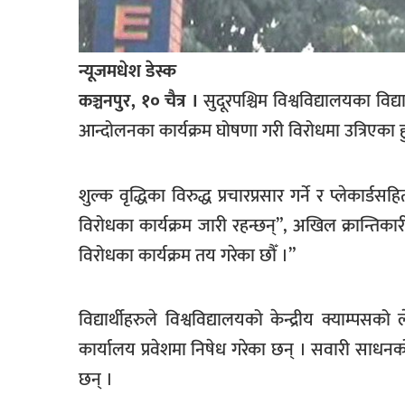
खेलकुद
मनोरञ्जन
न्यूजमधेश डेस्क
फोटो
कञ्चनपुर, १० चैत्र ।
सुदूरपश्चिम विश्वविद्यालयका विद्य
/
आन्दोलनका कार्यक्रम घोषणा गरी विरोधमा उत्रिएका हु
भिडियो
अन्य
शुल्क वृद्धिका विरुद्ध प्रचारप्रसार गर्ने र प्लेकार्ड
समाज
विरोधका कार्यक्रम जारी रहन्छन्”, अखिल क्रान्तिकारी
शिक्षा
विरोधका कार्यक्रम तय गरेका छौँ ।”
विचार
विद्यार्थीहरुले विश्वविद्यालयको केन्द्रीय क्याम्प
स्वास्थ्य
कार्यालय प्रवेशमा निषेध गरेका छन् । सवारी साधनको
छन् ।