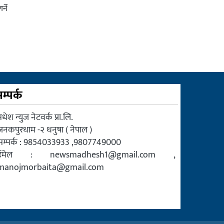
्ने
म्पर्क
धेश न्युज नेटवर्क प्रा.लि.
जनकपुरधाम -२ धनुषा ( नेपाल )
सम्पर्क : 9854033933 ,9807749000
ईमेल :
newsmadhesh1@gmail.com
,
manojmorbaita@gmail.com