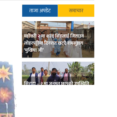
ताजा अपडेट
समाचार
महोत्तरी २ मा शरद सिंहलाई जिताउन
लोहरपट्टीमा दिनरात खट्दै रामसुहाग
‘मुखिया जी’
सिराहा – २ मा जनमत छापको उपस्थिति
बलियो , जनता उत्साहित