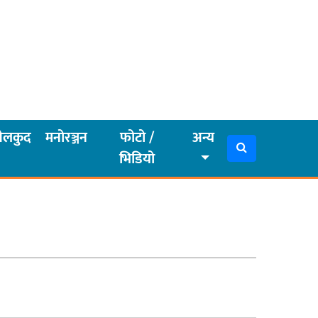
ेलकुद
मनोरञ्जन
फोटो /
अन्य
भिडियो