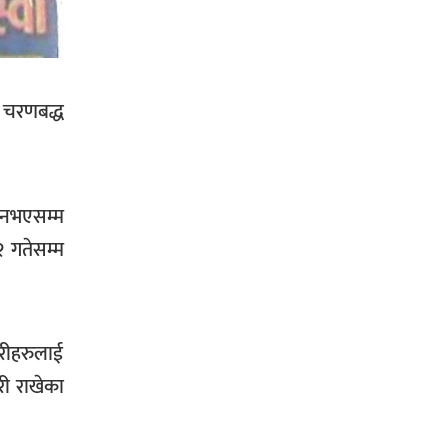
सिराहा-२ मा संजय यादव भिड्ने !
ले चरणबद्ध
रक्तदान सेवामा जिल्लामै दोस्रो स्थान
ल्याएकोमा जनमत नेताद्वय रेडक्रस
सिराहा द्वारा सम्मानित
ता नभएसम्म
२ गतेसम्म
ारीहरुलाई
सिराहाको औरहीमा जेन-जी भेला सम्पन्न
री राखेका