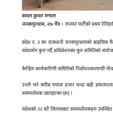
खेलकुद
कमल कुमार मण्डल
मनोरञ्जन
जनकपुरधाम, २७ चैत्र
। जनमत पार्टीको प्रथम ऐति
फोटो
/
भिडियो
प्रदेश नं. २ का राजधानी जनकपुरधामको बाह्रविघा 
अन्य
मधेशसँग कुरा गर्दै अधिवेशनका मुल समितिको संय
समाज
केन्द्रिय कार्यकारिणी समितिको निर्वाचनकालागाी पा
शिक्षा
विचार
उनले भने करीब पचास हजार भन्दा बढी आमजनता सह
स्वास्थ्य
स्वयमसेवक खटाइएका छन् ।
मधेशको २२ वटै जिल्लाबाट स्वयमसेवकहरु उपस्थित 