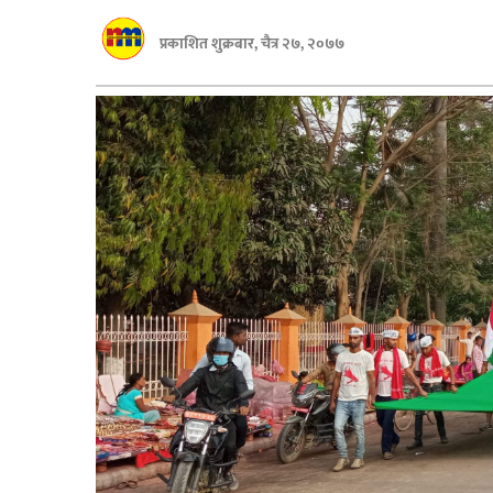
बागमती
प्रकाशित शुक्रबार, चैत्र २७, २०७७
कर्णाली
सुदूरपश्चिम
मधेश
विशेष
राजनीति
प्रमुख
समाचार
राष्ट्रिय
अन्तराष्ट्रिय
अन्तरबार्ता
अर्थ