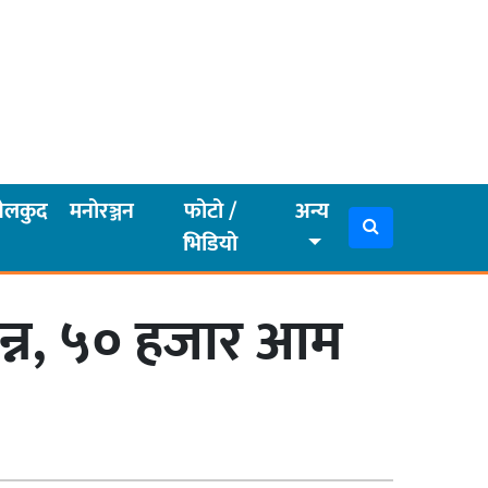
ेलकुद
मनोरञ्जन
फोटो /
अन्य
भिडियो
पन्न, ५० हजार आम