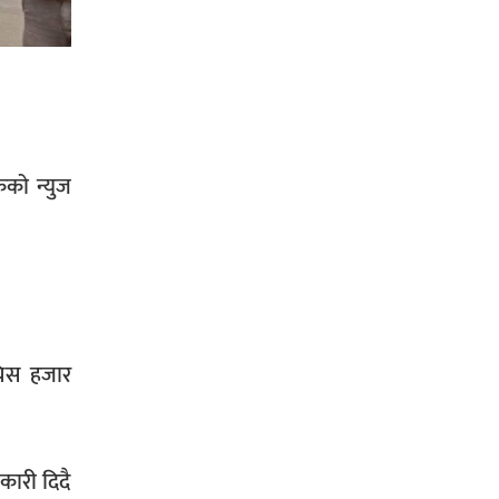
सिराहा-२ मा संजय यादव भिड्ने !
ेको न्युज
रक्तदान सेवामा जिल्लामै दोस्रो स्थान
ल्याएकोमा जनमत नेताद्वय रेडक्रस
सिराहा द्वारा सम्मानित
चिस हजार
ारी दिदै
सिराहाको औरहीमा जेन-जी भेला सम्पन्न