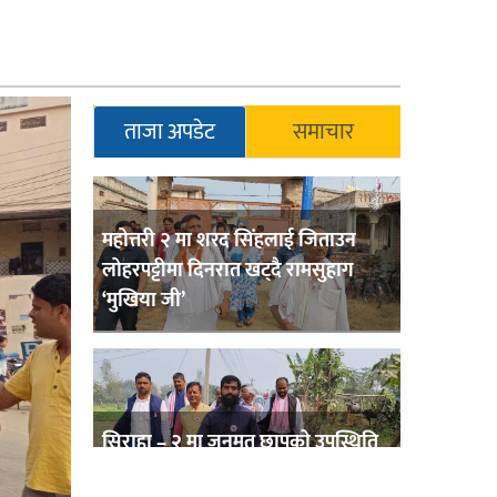
ताजा अपडेट
समाचार
महोत्तरी २ मा शरद सिंहलाई जिताउन
लोहरपट्टीमा दिनरात खट्दै रामसुहाग
‘मुखिया जी’
सिराहा – २ मा जनमत छापको उपस्थिति
बलियो , जनता उत्साहित