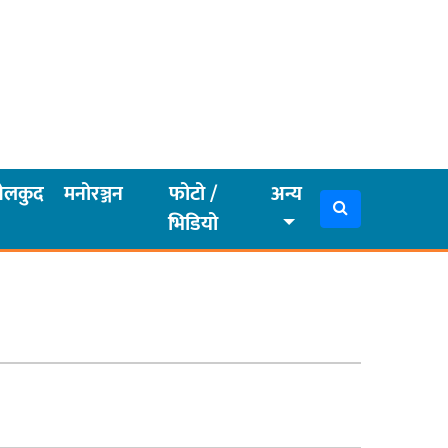
ेलकुद
मनोरञ्जन
फोटो /
अन्य
भिडियो