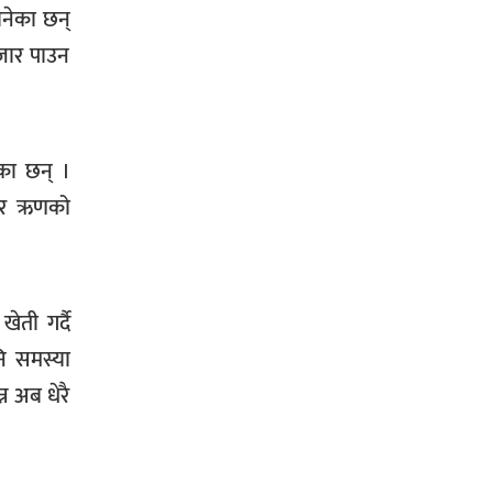
नेका छन्
जार पाउन
सिराहा-२ मा संजय यादव भिड्ने !
का छन् ।
रक्तदान सेवामा जिल्लामै दोस्रो स्थान
ल्याएकोमा जनमत नेताद्वय रेडक्रस
क र ऋणको
सिराहा द्वारा सम्मानित
ेती गर्दै
ि समस्या
न अब धेरै
सिराहाको औरहीमा जेन-जी भेला सम्पन्न