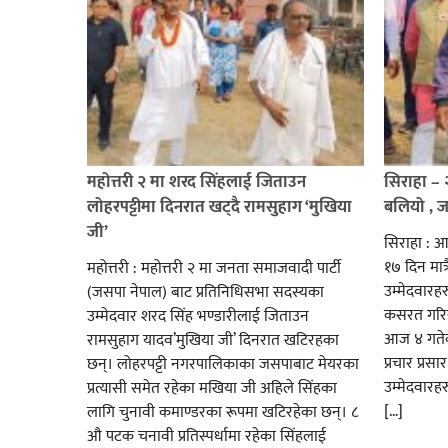
महोत्तरी २ मा शरद सिंहलाई जिताउन
सिराहा –
लोहरपट्टीमा दिनरात खट्दै रामसुहाग ‘मुखिया
बलियो , 
जी’
सिराहा : आ
१७ दिन मात्र
महोत्तरी : महोत्तरी २ मा जनता समाजवादी पार्टी
उम्मेदवार
(जसपा नेपाल) बाट प्रतिनिधिसभा सदस्यका
कसरत गरिर
उम्मेदवार शरद सिंह भण्डारीलाई जिताउन
आज ४ गतेबा
रामसुहाग यादव’मुखिया जी’ दिनरात खटिरहका
प्रचार प्रस
छन्। लोहरपट्टी नगरपालिकाका जसपाबाट मेयरका
उम्मेदवारह
प्रत्यासी समेत रहेका मखिया जी अहिले सिंहका
[…]
लागि चुनावी कमाण्डरका रूपमा खटिरहेका छन्। ८
औ पटक चनावी प्रतिस्पर्धामा रहेका सिंहलाई