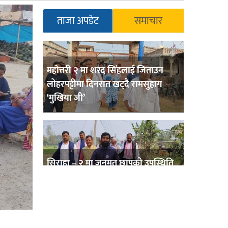
ताजा अपडेट
समाचार
महोत्तरी २ मा शरद सिंहलाई जिताउन
लोहरपट्टीमा दिनरात खट्दै रामसुहाग
‘मुखिया जी’
सिराहा – २ मा जनमत छापको उपस्थिति
बलियो , जनता उत्साहित