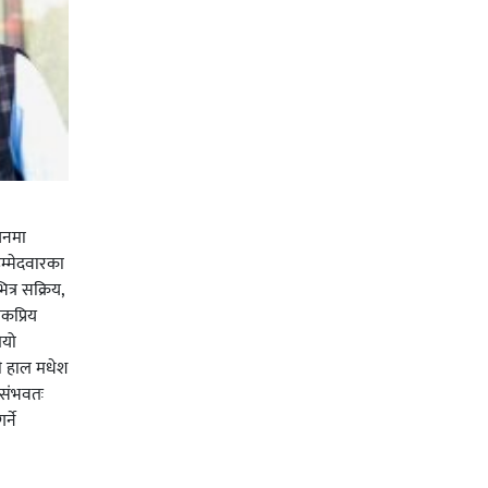
चनमा
म्मेदवारका
त्र सक्रिय,
कप्रिय
ियो
ी हाल मधेश
र संभवतः
्ने