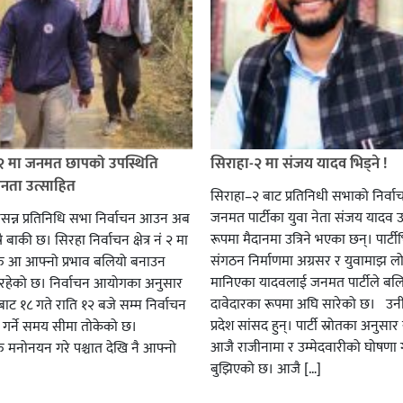
 २ मा जनमत छापको उपस्थिति
सिराहा-२ मा संजय यादव भिड्ने !
जनता उत्साहित
सिराहा–२ बाट प्रतिनिधी सभाको निर्वा
जनमत पार्टीका युवा नेता संजय यादव उ
सन्न प्रतिनिधि सभा निर्वाचन आउन अब
रूपमा मैदानमा उत्रिने भएका छन्। पार्टीभि
ै बाकी छ। सिरहा निर्वाचन क्षेत्र नं २ मा
संगठन निर्माणमा अग्रसर र युवामाझ लो
हरु आ आफ्नो प्रभाव बलियो बनाउन
मानिएका यादवलाई जनमत पार्टीले बल
हेको छ। निर्वाचन आयोगका अनुसार
दावेदारका रूपमा अघि सारेको छ। उन
ट १८ गते राति १२ बजे सम्म निर्वाचन
प्रदेश सांसद हुन्। पार्टी स्रोतका अनुसा
ार गर्ने समय सीमा तोकेको छ।
आजै राजीनामा र उम्मेदवारीको घोषणा गर
रु मनोनयन गरे पश्चात देखि नै आफ्नो
बुझिएको छ। आजै […]