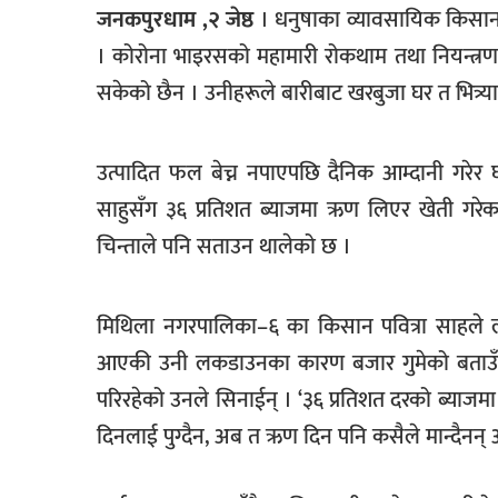
जनकपुरधाम ,२ जेष्ठ
। धनुषाका व्यावसायिक किसानह
खेलकुद
। कोरोना भाइरसको महामारी रोकथाम तथा नियन्
मनोरञ्जन
सकेको छैन । उनीहरूले बारीबाट खरबुजा घर त भित्र्या
फोटो
/
उत्पादित फल बेच्न नपाएपछि दैनिक आम्दानी गरेर
भिडियो
साहुसँग ३६ प्रतिशत ब्याजमा ऋण लिएर खेती गरे
अन्य
चिन्ताले पनि सताउन थालेको छ ।
समाज
शिक्षा
मिथिला नगरपालिका–६ का किसान पवित्रा साहले लकडा
विचार
आएकी उनी लकडाउनका कारण बजार गुमेको बताउँछ
परिरहेको उनले सिनाईन् । ‘३६ प्रतिशत दरको ब्याजमा
स्वास्थ्य
दिनलाई पुग्दैन, अब त ऋण दिन पनि कसैले मान्दैनन् 