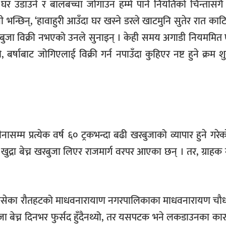
ीले घर उडाउने र बालबच्चा जोगाउन हम्मे पार्ने नियतिको चिन्तास
न्छिन्, ‘हावाहुरी आउँदा घर खस्ने डरले खाटमुनि सुतेर रात काटि
ुजा विक्री नभएको उनले सुनाइन् । केही समय अगाडी नियममित
र्षाबाट जोगिएलाई विक्री गर्न नपाउँदा कुहिएर नष्ट हुने क्रम 
म्म प्रत्येक वर्ष ६० ट्रकभन्दा बढी खरबुजाको व्यापार हुने गरेको
ट खुद्रा बेच्न खरबुजा लिएर राजमार्ग वरपर आएका छन् । तर, ग्राह
गाएर बसेका रौतहटको माधवनारायाण नगरपालिकाका माधवनारायण चौध
बुजा बेच्न दिनभर फुर्सद हुँदैनथ्यो, तर यसपटक भने लकडाउनका क