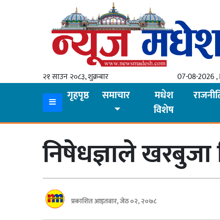
गृहपृष्ठ
समाचार
२१ साउन २०८३, शुक्रबार
07-08-2026 , 
स्थानीय
गृहपृष्ठ
समाचार
मधेश
राजनीत
विशेष
प्रदेश
कोशी
निषेधज्ञाले खरबुजा
मधेश
प्रदेश
लुम्बिनी
प्रकाशित आइतबार, जेठ ०२, २०७८
गण्डकी