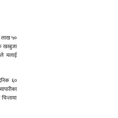
 ४ लाख ५०
रक खरबुजा
ताले मलाई
 दैनिक ६०
्यापारीका
 चिन्तामा