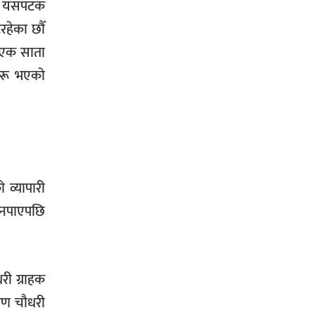
ँगै यसपटक
रहेका छौँ
 एक साता
शुरू भएको
 व्यापारी
क नपाएपछि
री ग्राहक
ारण चौधरी