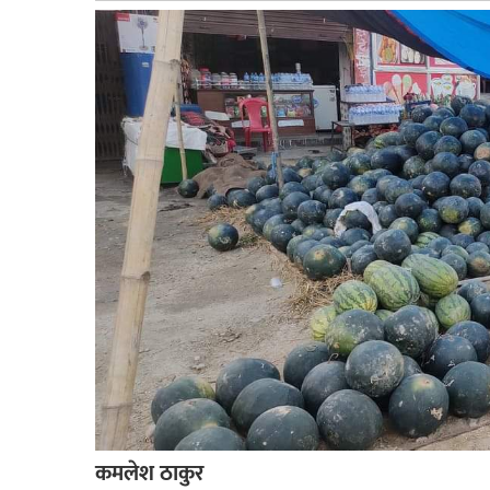
बागमती
कर्णाली
सुदूरपश्चिम
मधेश
विशेष
राजनीति
प्रमुख
समाचार
राष्ट्रिय
अन्तराष्ट्रिय
अन्तरबार्ता
अर्थ
कमलेश ठाकुर