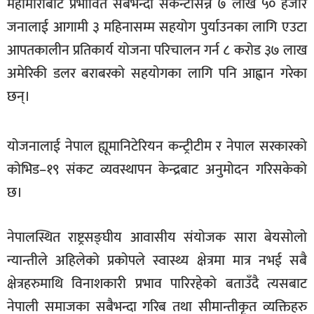
महामारीबाट प्रभावित सबैभन्दा सकन्टासन्न ७ लाख ५० हजार
खेलकुद
जनालाई आगामी ३ महिनासम्म सहयोग पुर्याउनका लागि एउटा
मनोरञ्जन
आपतकालीन प्रतिकार्य योजना परिचालन गर्न ८ करोड ३७ लाख
अमेरिकी डलर बराबरको सहयोगका लागि पनि आह्वान गरेका
फोटो
/
छन्।
भिडियो
अन्य
योजनालाई नेपाल ह्यूमानिटेरियन कन्ट्रीटीम र नेपाल सरकारको
समाज
कोभिड–१९ संकट व्यवस्थापन केन्द्रबाट अनुमोदन गरिसकेको
छ।
शिक्षा
विचार
नेपालस्थित राष्ट्रसङ्घीय आवासीय संयोजक सारा बेयसोलो
स्वास्थ्य
न्यान्तीले अहिलेको प्रकोपले स्वास्थ्य क्षेत्रमा मात्र नभई सबै
क्षेत्रहरुमाथि विनाशकारी प्रभाव पारिरहेको बताउँदै त्यसबाट
नेपाली समाजका सबैभन्दा गरिब तथा सीमान्तीकृत व्यक्तिहरु