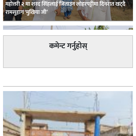
महोत्तरी २ मा शरद सिंहलाई जिताउन लोहरपट्टीमा दिनरात खट्दै
रामसुहाग ‘मुखिया जी’
कमेन्ट गर्नुहोस्
सम्बन्धित
सिराहा – २ मा जनमत छापको उपस्थिति बलियो , जनता उत्साहित