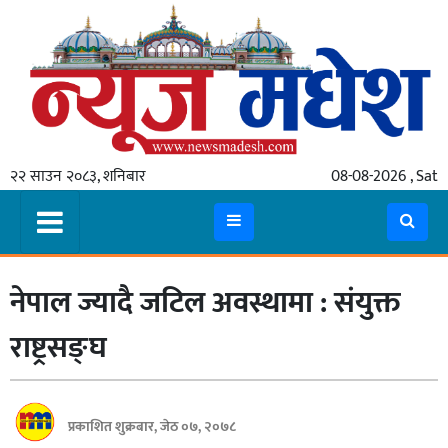
गृहपृष्ठ
समाचार
२२ साउन २०८३, शनिबार
08-08-2026 , Sat
स्थानीय
प्रदेश
कोशी
नेपाल ज्यादै जटिल अवस्थामा : संयुक्त
मधेश
प्रदेश
राष्ट्रसङ्घ
लुम्बिनी
गण्डकी
प्रकाशित शुक्रबार, जेठ ०७, २०७८