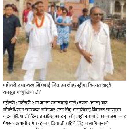
सिराहा-२ मा संजय यादव भिड्ने !
रक्तदान सेवामा जिल्लामै दोस्रो स्थान ल्याएकोमा जनमत नेताद्वय
रेडक्रस सिराहा द्वारा सम्मानित
महोत्तरी २ मा शरद सिंहलाई जिताउन लोहरपट्टीमा दिनरात खट्दै
रामसुहाग ‘मुखिया जी’
महोत्तरी : महोत्तरी २ मा जनता समाजवादी पार्टी (जसपा नेपाल) बाट
प्रतिनिधिसभा सदस्यका उम्मेदवार शरद सिंह भण्डारीलाई जिताउन रामसुहाग
यादव’मुखिया जी’ दिनरात खटिरहका छन्। लोहरपट्टी नगरपालिकाका जसपाबाट
मेयरका प्रत्यासी समेत रहेका मखिया जी अहिले सिंहका लागि चुनावी