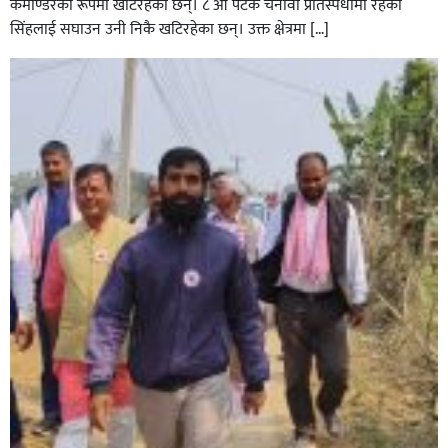
कमाण्डरका रूपमा खटिरहेका छन्। ८ औ पटक चनावी प्रतिस्पर्धामा रहेका
सिंहलाई सघाउन उनी निकै खटिरहेका छन्। उक्त क्षेत्रमा […]
सिराहाको औरहीमा जेन-जी भेला सम्पन्न