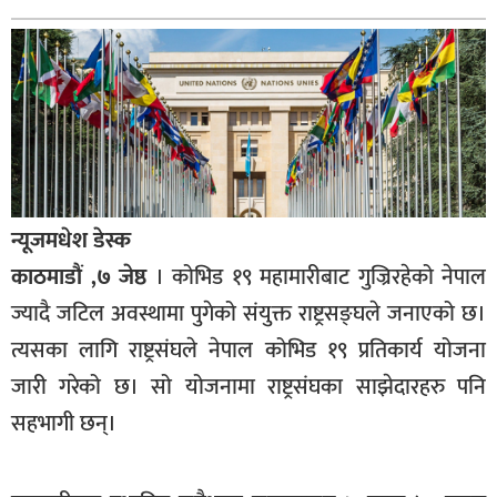
बागमती
कर्णाली
सुदूरपश्चिम
मधेश
विशेष
राजनीति
न्यूजमधेश डेस्क
प्रमुख
काठमाडौं ,७ जेष्ठ
। कोभिड १९ महामारीबाट गुज्रिरहेको नेपाल
समाचार
ज्यादै जटिल अवस्थामा पुगेको संयुक्त राष्ट्रसङ्घले जनाएको छ।
राष्ट्रिय
त्यसका लागि राष्ट्रसंघले नेपाल कोभिड १९ प्रतिकार्य योजना
जारी गरेको छ। सो योजनामा राष्ट्रसंघका साझेदारहरु पनि
अन्तराष्ट्रिय
सहभागी छन्।
अन्तरबार्ता
अर्थ