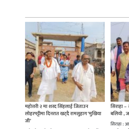
सम्बन्धित
महोत्तरी २ मा शरद सिंहलाई जिताउन
सिराहा –
लोहरपट्टीमा दिनरात खट्दै रामसुहाग ‘मुखिया
बलियो , 
जी’
सिराहा : आ