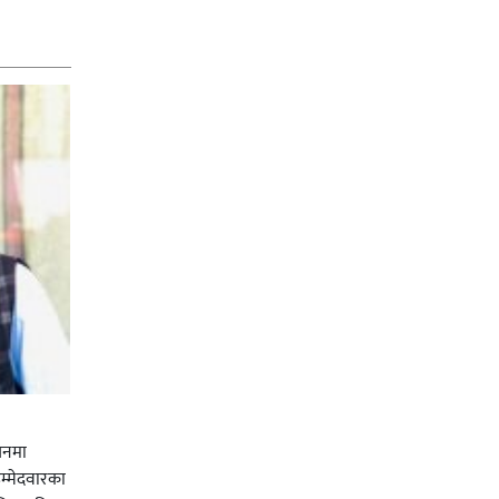
चनमा
म्मेदवारका