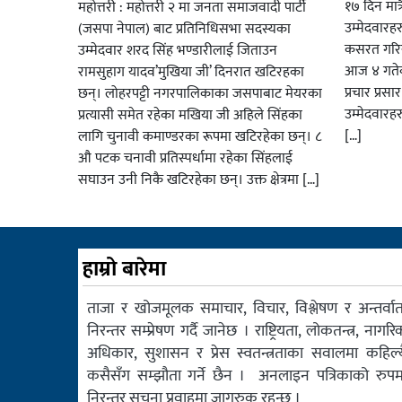
१७ दिन मात्र
महोत्तरी : महोत्तरी २ मा जनता समाजवादी पार्टी
उम्मेदवार
(जसपा नेपाल) बाट प्रतिनिधिसभा सदस्यका
कसरत गरिर
उम्मेदवार शरद सिंह भण्डारीलाई जिताउन
आज ४ गतेबा
रामसुहाग यादव’मुखिया जी’ दिनरात खटिरहका
प्रचार प्रस
छन्। लोहरपट्टी नगरपालिकाका जसपाबाट मेयरका
उम्मेदवारह
प्रत्यासी समेत रहेका मखिया जी अहिले सिंहका
[…]
लागि चुनावी कमाण्डरका रूपमा खटिरहेका छन्। ८
औ पटक चनावी प्रतिस्पर्धामा रहेका सिंहलाई
सघाउन उनी निकै खटिरहेका छन्। उक्त क्षेत्रमा […]
हाम्रो बारेमा
ताजा र खोजमूलक समाचार, विचार, विश्लेषण र अन्तर्वार्त
निरन्तर सम्प्रेषण गर्दै जानेछ । राष्ट्रियता, लोकतन्त्र, नागरि
अधिकार, सुशासन र प्रेस स्वतन्त्रताका सवालमा कहिल्य
कसैसँग सम्झौता गर्ने छैन । अनलाइन पत्रिकाको रुपम
निरन्तर सुचना प्रवाहमा जागरुक रहन्छ ।