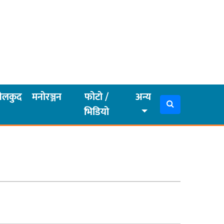
ेलकुद
मनोरञ्जन
फोटो /
अन्य
भिडियो