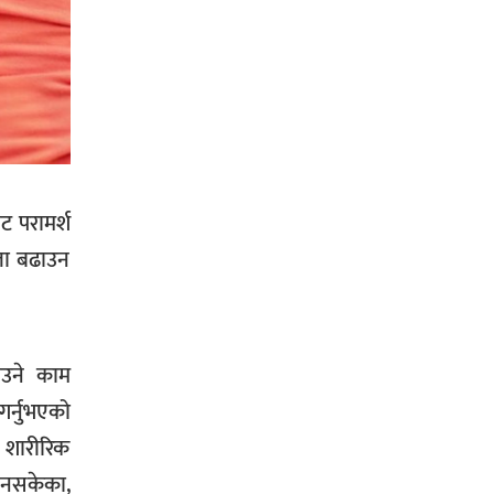
सिराहा-२ मा संजय यादव भिड्ने !
रक्तदान सेवामा जिल्लामै दोस्रो स्थान
ल्याएकोमा जनमत नेताद्वय रेडक्रस
 परामर्श
सिराहा द्वारा सम्मानित
सला बढाउन
ढाउने काम
सिराहाको औरहीमा जेन-जी भेला सम्पन्न
गर्नुभएको
ा शारीरिक
 नसकेका,