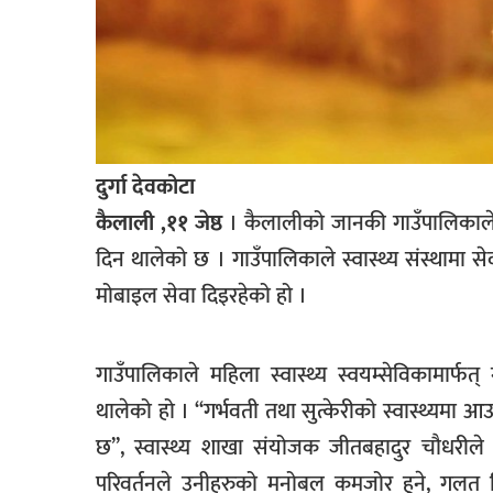
खेलकुद
मनोरञ्जन
फोटो
/
भिडियो
दुर्गा देवकोटा
अन्य
कैलाली ,११ जेष्ठ
। कैलालीको जानकी गाउँपालिकाले 
दिन थालेको छ । गाउँपालिकाले स्वास्थ्य संस्थामा
समाज
मोबाइल सेवा दिइरहेको हो ।
शिक्षा
विचार
गाउँपालिकाले महिला स्वास्थ्य स्वयम्सेविकामार्
स्वास्थ्य
थालेको हो । ‘‘गर्भवती तथा सुत्केरीको स्वास्थ्यमा आ
छ’’, स्वास्थ्य शाखा संयोजक जीतबहादुर चौधरीले 
परिवर्तनले उनीहरुको मनोबल कमजोर हुने, गलत वि