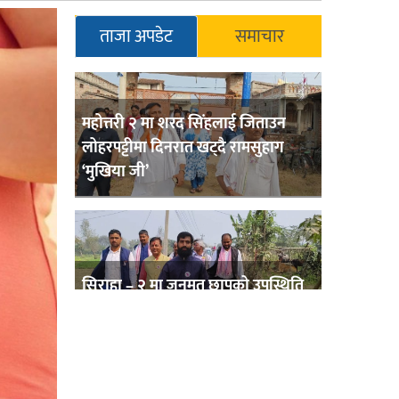
ताजा अपडेट
समाचार
महोत्तरी २ मा शरद सिंहलाई जिताउन
लोहरपट्टीमा दिनरात खट्दै रामसुहाग
‘मुखिया जी’
सिराहा – २ मा जनमत छापको उपस्थिति
बलियो , जनता उत्साहित