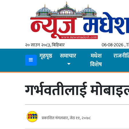
गृहपृष्ठ
समाचार
२० साउन २०८३, बिहिबार
06-08-2026 , 
स्थानीय
गृहपृष्ठ
समाचार
मधेश
राजनीत
विशेष
प्रदेश
कोशी
गर्भवतीलाई मोबाइल
मधेश
प्रदेश
लुम्बिनी
प्रकाशित मंगलबार, जेठ ११, २०७८
गण्डकी