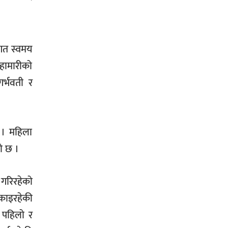
तगत स्वमय
हामारीको
गर्भवती र
् । महिला
ो छ ।
 गरिरहेको
िकाइरहेकी
, पहिलो र