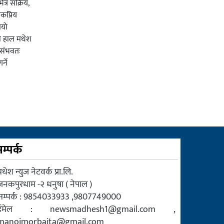
त्र सक्रिय,
कप्रिय
ियो
ी हाल मधेश
र संभवतः
्ने
म्पर्क
धेश न्युज नेटवर्क प्रा.लि.
जनकपुरधाम -२ धनुषा ( नेपाल )
सम्पर्क : 9854033933 ,9807749000
ईमेल :
newsmadhesh1@gmail.com
,
manojmorbaita@gmail.com