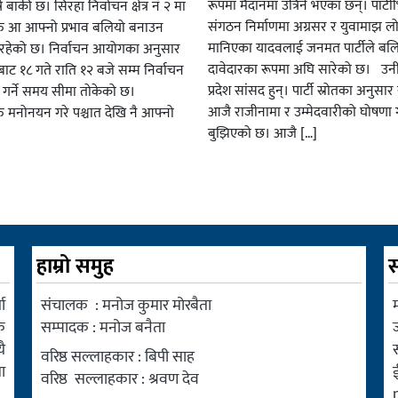
रूपमा मैदानमा उत्रिने भएका छन्। पार्टीभि
ै बाकी छ। सिरहा निर्वाचन क्षेत्र नं २ मा
संगठन निर्माणमा अग्रसर र युवामाझ लो
हरु आ आफ्नो प्रभाव बलियो बनाउन
मानिएका यादवलाई जनमत पार्टीले बल
हेको छ। निर्वाचन आयोगका अनुसार
दावेदारका रूपमा अघि सारेको छ। उन
ट १८ गते राति १२ बजे सम्म निर्वाचन
प्रदेश सांसद हुन्। पार्टी स्रोतका अनुसा
ार गर्ने समय सीमा तोकेको छ।
आजै राजीनामा र उम्मेदवारीको घोषणा गर
रु मनोनयन गरे पश्चात देखि नै आफ्नो
बुझिएको छ। आजै […]
हाम्रो समुह
स
ा
संचालक : मनोज कुमार मोरबैता
म
क
सम्पादक : मनोज बनैता
ै
वरिष्ठ सल्लाहकार : बिपी साह
ा
वरिष्ठ सल्लाहकार : श्रवण देव