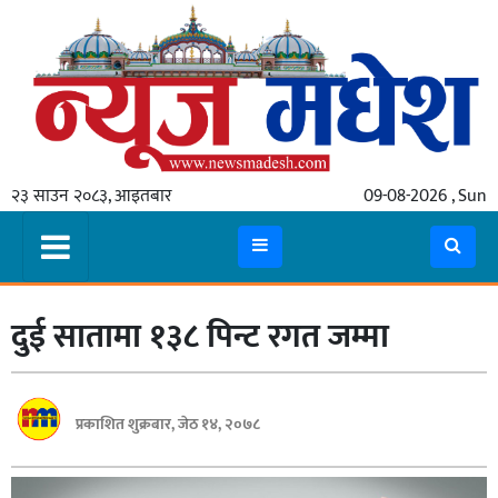
गृहपृष्ठ
समाचार
२३ साउन २०८३, आइतबार
09-08-2026 , Sun
स्थानीय
प्रदेश
कोशी
दुई सातामा १३८ पिन्ट रगत जम्मा
मधेश
प्रदेश
लुम्बिनी
प्रकाशित शुक्रबार, जेठ १४, २०७८
गण्डकी