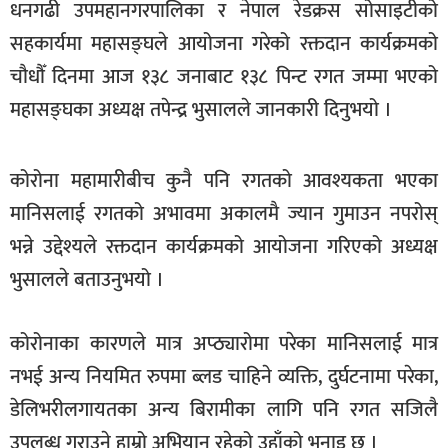
धनगढी उपमहानगरपालिका र नेपाल रेडक्रस सोसाइटीको
खेलकुद
सहकार्यमा महासङ्घले आयोजना गरेको रक्तदान कार्यक्रमको
मनोरञ्जन
चौधौँ दिनमा आज १३८ जनाबाट १३८ पिन्ट रगत जम्मा भएको
फोटो
महासङ्घका अध्यक्ष तपेन्द्र भुसालले जानकारी दिनुभयो ।
/
भिडियो
कोरोना महामारीबीच कुनै पनि रगतको आवश्यकता भएका
अन्य
मानिसलाई रगतको अभावमा अकालमै ज्यान गुमाउन नपरोस्
समाज
भन्ने उद्देश्यले रक्तदान कार्यक्रमको आयोजना गरिएको अध्यक्ष
शिक्षा
भुसालले बताउनुभयो ।
विचार
कोरोनाका कारणले मात्र अप्ठ्यारोमा परेका मानिसलाई मात्र
स्वास्थ्य
नभई अन्य नियमित रुपमा ब्लड चाहिने व्यक्ति, दुर्घटनामा परेका,
डेलिभरीलगायतका अन्य बिरामीका लागि पनि रगत सजिलै
उपलब्ध गराउने हाम्रो अभियान रहेको उहाँको भनाइ छ ।