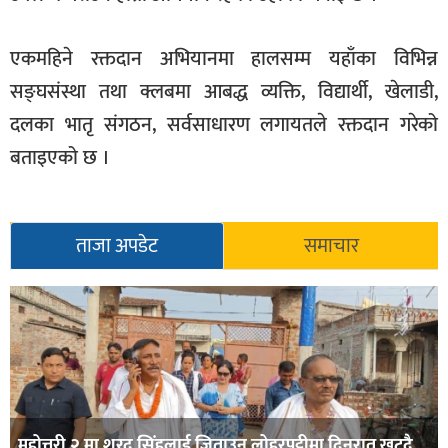
एकमहिने रक्तदान अभियानमा हालसम्म यहाँका विभिन्न
सङ्घसंस्था तथा क्लबमा आबद्ध व्यक्ति, विद्यार्थी, खेलाडी,
दलका भातृ संगठन, सर्वसाधारण लगायतले रक्तदान गरेको
बताइएको छ ।
ताजा अपडेट
समाचार
महोत्तरी २ मा शरद सिंहलाई जिताउन लोहरपट्टीमा दिनरात खट्दै