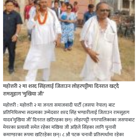
सिराहा-२ मा संजय यादव भिड्ने !
रक्तदान सेवामा जिल्लामै दोस्रो स्थान ल्याएकोमा जनमत नेताद्वय
रेडक्रस सिराहा द्वारा सम्मानित
महोत्तरी २ मा शरद सिंहलाई जिताउन लोहरपट्टीमा दिनरात खट्दै
रामसुहाग ‘मुखिया जी’
महोत्तरी : महोत्तरी २ मा जनता समाजवादी पार्टी (जसपा नेपाल) बाट
प्रतिनिधिसभा सदस्यका उम्मेदवार शरद सिंह भण्डारीलाई जिताउन रामसुहाग
यादव’मुखिया जी’ दिनरात खटिरहका छन्। लोहरपट्टी नगरपालिकाका जसपाबाट
मेयरका प्रत्यासी समेत रहेका मखिया जी अहिले सिंहका लागि चुनावी
कमाण्डरका रूपमा खटिरहेका छन्। ८ औ पटक चनावी प्रतिस्पर्धामा रहेका