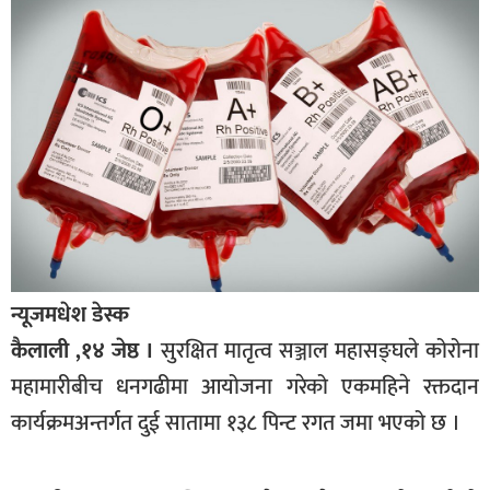
बागमती
कर्णाली
सुदूरपश्चिम
मधेश
विशेष
राजनीति
प्रमुख
समाचार
न्यूजमधेश डेस्क
राष्ट्रिय
कैलाली ,१४ जेष्ठ ।
सुरक्षित मातृत्व सञ्जाल महासङ्घले कोरोना
अन्तराष्ट्रिय
महामारीबीच धनगढीमा आयोजना गरेको एकमहिने रक्तदान
कार्यक्रमअन्तर्गत दुई सातामा १३८ पिन्ट रगत जमा भएको छ ।
अन्तरबार्ता
अर्थ