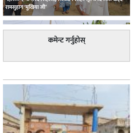
रामसुहाग ‘मुखिया जी’
कमेन्ट गर्नुहोस्
सम्बन्धित
सिराहा – २ मा जनमत छापको उपस्थिति बलियो , जनता उत्साहित