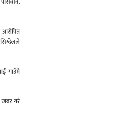
ु पासवान,
तै आरोपित
सिग्देलले
ाई गाउँमै
 खबर गरेँ