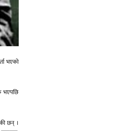
सिराहा-२ मा संजय यादव भिड्ने !
र्ता भएको
रक्तदान सेवामा जिल्लामै दोस्रो स्थान
ल्याएकोमा जनमत नेताद्वय रेडक्रस
सिराहा द्वारा सम्मानित
िक भएपछि
एकी छन् ।
सिराहाको औरहीमा जेन-जी भेला सम्पन्न