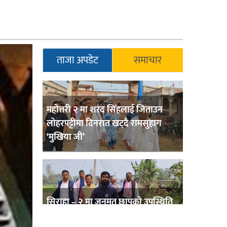
ताजा अपडेट
समाचार
महोत्तरी २ मा शरद सिंहलाई जिताउन
लोहरपट्टीमा दिनरात खट्दै रामसुहाग
‘मुखिया जी’
सिराहा – २ मा जनमत छापको उपस्थिति
बलियो , जनता उत्साहित