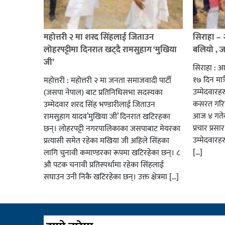
महोत्तरी २ मा शरद सिंहलाई जिताउन
सिराहा –
लोहरपट्टीमा दिनरात खट्दै रामसुहाग ‘मुखिया
बलियो , 
जी’
सिराहा : आ
१७ दिन मात्र
महोत्तरी : महोत्तरी २ मा जनता समाजवादी पार्टी
उम्मेदवार
(जसपा नेपाल) बाट प्रतिनिधिसभा सदस्यका
कसरत गरिर
उम्मेदवार शरद सिंह भण्डारीलाई जिताउन
आज ४ गतेबा
रामसुहाग यादव’मुखिया जी’ दिनरात खटिरहका
प्रचार प्रस
छन्। लोहरपट्टी नगरपालिकाका जसपाबाट मेयरका
उम्मेदवारह
प्रत्यासी समेत रहेका मखिया जी अहिले सिंहका
[…]
लागि चुनावी कमाण्डरका रूपमा खटिरहेका छन्। ८
औ पटक चनावी प्रतिस्पर्धामा रहेका सिंहलाई
सघाउन उनी निकै खटिरहेका छन्। उक्त क्षेत्रमा […]