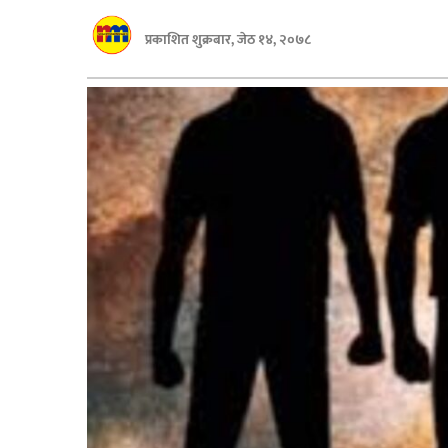
बागमती
प्रकाशित शुक्रबार, जेठ १४, २०७८
कर्णाली
सुदूरपश्चिम
मधेश
विशेष
राजनीति
प्रमुख
समाचार
राष्ट्रिय
अन्तराष्ट्रिय
अन्तरबार्ता
अर्थ