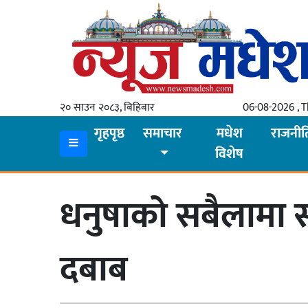
गृहपृष्ठ
समाचार
२० साउन २०८३, बिहिबार
06-08-2026 , 
स्थानीय
गृहपृष्ठ
समाचार
मधेश
राजनीत
विशेष
प्रदेश
कोशी
धनुषाको सबैलामा स
मधेश
प्रदेश
दबाब
लुम्बिनी
गण्डकी