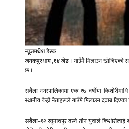
खेलकुद
मनोरञ्जन
फोटो
/
भिडियो
न्यूजमधेश डेस्क
अन्य
जनकपुरधाम ,१४ जेष्ठ
। गाउँमै मिलाउन खोजिएको सामू
समाज
छ ।
शिक्षा
सबैला नगरपालिकामा एक १७ वर्षीया किशोरीमाथि 
विचार
स्थानीय केही नेताहरूले गाउँमै मिलाउन दबाब दिएका
स्वास्थ्य
सबैला–१२ रघुनाथपुर बस्ने तीन युवाले किशोरीलाई 