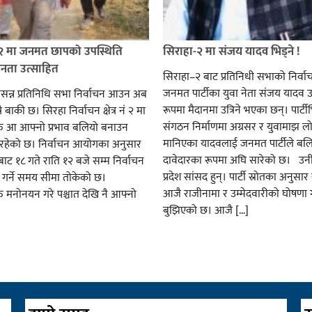
 २ मा जनमत छापको उपस्थिति
सिराहा-२ मा संजय यादव भिड्ने !
जनता उत्साहित
सिराहा–२ बाट प्रतिनिधी सभाको निर्वा
जनमत पार्टीका युवा नेता संजय यादव उ
सन्न प्रतिनिधि सभा निर्वाचन आउन अब
रूपमा मैदानमा उत्रिने भएका छन्। पार्टीभि
ै बाकी छ। सिरहा निर्वाचन क्षेत्र नं २ मा
संगठन निर्माणमा अग्रसर र युवामाझ लो
हरु आ आफ्नो प्रभाव बलियो बनाउन
मानिएका यादवलाई जनमत पार्टीले बल
हेको छ। निर्वाचन आयोगका अनुसार
दावेदारका रूपमा अघि सारेको छ। उन
ट १८ गते राति १२ बजे सम्म निर्वाचन
प्रदेश सांसद हुन्। पार्टी स्रोतका अनुसा
ार गर्ने समय सीमा तोकेको छ।
आजै राजीनामा र उम्मेदवारीको घोषणा गर
रु मनोनयन गरे पश्चात देखि नै आफ्नो
बुझिएको छ। आजै […]