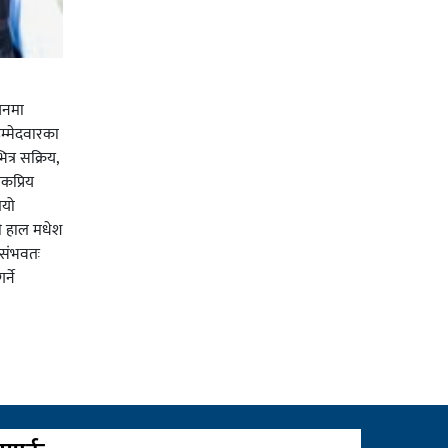
चनमा
म्मेदवारका
त्र सक्रिय,
कप्रिय
ियो
ी हाल मधेश
र संभवतः
्ने