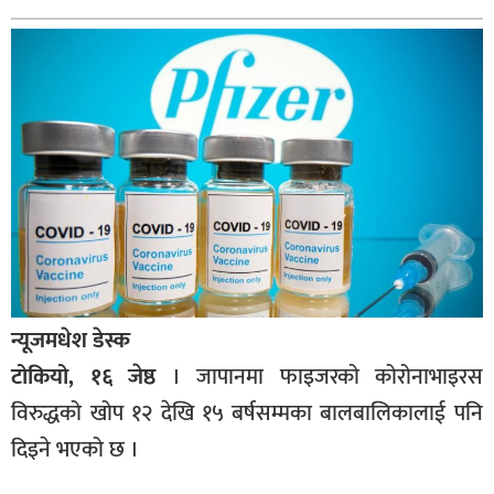
बागमती
कर्णाली
सुदूरपश्चिम
मधेश
विशेष
राजनीति
प्रमुख
समाचार
राष्ट्रिय
न्यूजमधेश डेस्क
टोकियो, १६ जेष्ठ
। जापानमा फाइजरको कोरोनाभाइरस
अन्तराष्ट्रिय
विरुद्धको खोप १२ देखि १५ बर्षसम्मका बालबालिकालाई पनि
अन्तरबार्ता
दिइने भएको छ ।
अर्थ