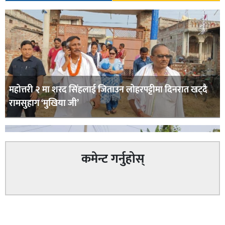
महोत्तरी २ मा शरद सिंहलाई जिताउन लोहरपट्टीमा दिनरात खट्दै
रामसुहाग ‘मुखिया जी’
कमेन्ट गर्नुहोस्
सम्बन्धित
सिराहा – २ मा जनमत छापको उपस्थिति बलियो , जनता उत्साहित