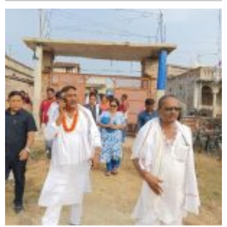
सिराहा-२ मा संजय यादव भिड्ने !
रक्तदान सेवामा जिल्लामै दोस्रो स्थान ल्याएकोमा जनमत नेताद्वय