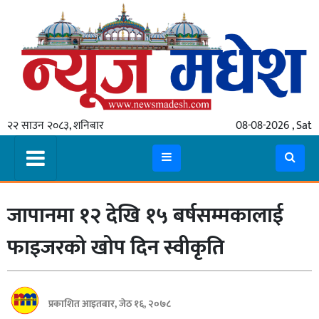
गृहपृष्ठ
समाचार
२२ साउन २०८३, शनिबार
08-08-2026 , Sat
स्थानीय
प्रदेश
कोशी
जापानमा १२ देखि १५ बर्षसम्मकालाई
मधेश
प्रदेश
फाइजरको खोप दिन स्वीकृति
लुम्बिनी
गण्डकी
प्रकाशित आइतबार, जेठ १६, २०७८