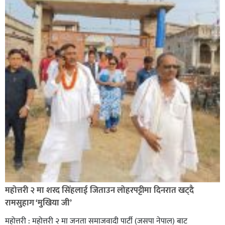
सिराहा-२ मा संजय यादव भिड्ने !
रक्तदान सेवामा जिल्लामै दोस्रो स्थान ल्याएकोमा जनमत नेताद्वय
रेडक्रस सिराहा द्वारा सम्मानित
महोत्तरी २ मा शरद सिंहलाई जिताउन लोहरपट्टीमा दिनरात खट्दै
रामसुहाग ‘मुखिया जी’
महोत्तरी : महोत्तरी २ मा जनता समाजवादी पार्टी (जसपा नेपाल) बाट