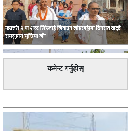
महोत्तरी २ मा शरद सिंहलाई जिताउन लोहरपट्टीमा दिनरात खट्दै
रामसुहाग ‘मुखिया जी’
कमेन्ट गर्नुहोस्
सम्बन्धित
सिराहा – २ मा जनमत छापको उपस्थिति बलियो , जनता उत्साहित