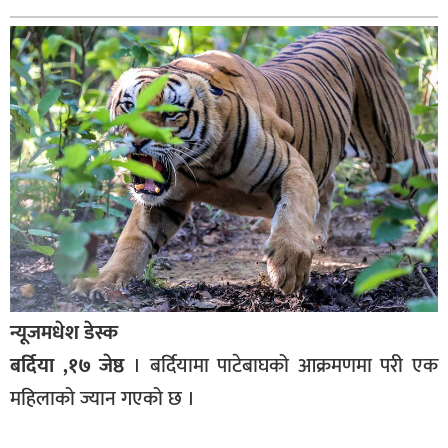
बागमती
कर्णाली
सुदूरपश्चिम
मधेश
विशेष
राजनीति
प्रमुख
समाचार
राष्ट्रिय
न्यूजमधेश डेस्क
अन्तराष्ट्रिय
बर्दिया ,१७ जेष्ठ
। बर्दियामा पाटेबाघको आक्रमणमा परी एक
अन्तरबार्ता
महिलाको ज्यान गएको छ ।
अर्थ