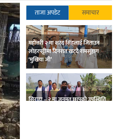
ताजा अपडेट
समाचार
महोत्तरी २ मा शरद सिंहलाई जिताउन
लोहरपट्टीमा दिनरात खट्दै रामसुहाग
‘मुखिया जी’
सिराहा – २ मा जनमत छापको उपस्थिति
बलियो , जनता उत्साहित