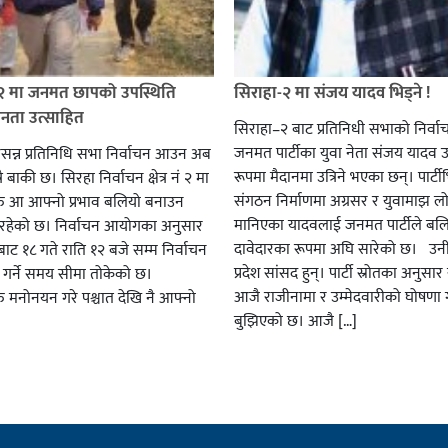
 २ मा जनमत छापको उपस्थिति
सिराहा-२ मा संजय यादव भिड्ने !
जनता उत्साहित
सिराहा–२ बाट प्रतिनिधी सभाको निर्वा
जनमत पार्टीका युवा नेता संजय यादव उ
सन्न प्रतिनिधि सभा निर्वाचन आउन अब
रूपमा मैदानमा उत्रिने भएका छन्। पार्टीभि
ै बाकी छ। सिरहा निर्वाचन क्षेत्र नं २ मा
संगठन निर्माणमा अग्रसर र युवामाझ लो
हरु आ आफ्नो प्रभाव बलियो बनाउन
मानिएका यादवलाई जनमत पार्टीले बल
हेको छ। निर्वाचन आयोगका अनुसार
दावेदारका रूपमा अघि सारेको छ। उन
ट १८ गते राति १२ बजे सम्म निर्वाचन
प्रदेश सांसद हुन्। पार्टी स्रोतका अनुसा
ार गर्ने समय सीमा तोकेको छ।
आजै राजीनामा र उम्मेदवारीको घोषणा गर
रु मनोनयन गरे पश्चात देखि नै आफ्नो
बुझिएको छ। आजै […]