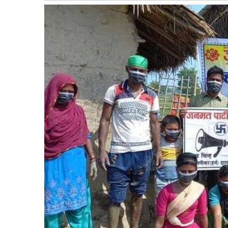
बागमती
कर्णाली
सुदूरपश्चिम
मधेश
विशेष
राजनीति
प्रमुख
समाचार
राष्ट्रिय
अन्तराष्ट्रिय
अन्तरबार्ता
अर्थ