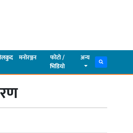
ेलकुद
मनोरञ्जन
फोटो /
अन्य
भिडियो
ितरण