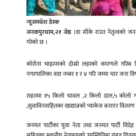
खेलकुद
मनोरञ्जन
न्यूजमधेश डेस्क
फोटो
जनकपुरधाम,२१ जेष्ठ
।डा सीके राउत नेतृत्वको जन
/
गरेको छ ।
भिडियो
अन्य
कोरोना भाइरसको दोस्रो लहरको कारणले गरिब वि
समाज
नगरपालिका वडा नम्बर १ र ४ गरि जम्मा चार जना विप
शिक्षा
राहतमा १५ किलो चावल ,२ किलो दाल,५ कोलो गह
विचार
,सुवाविनसहितका खाद्यान्नको प्याकेज बनाएर वितरण
स्वास्थ्य
जनमत पार्टीका युवा नेता तथा जनमत पार्टी विदेह
सहितका स्थानीय नेताहरुको उपस्थितिमा राहत वितरण