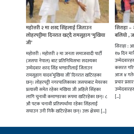
महोत्तरी २ मा शरद सिंहलाई जिताउन
सिराहा –
लोहरपट्टीमा दिनरात खट्दै रामसुहाग ‘मुखिया
बलियो , 
जी’
सिराहा : आ
१७ दिन मात्र
महोत्तरी : महोत्तरी २ मा जनता समाजवादी पार्टी
उम्मेदवार
(जसपा नेपाल) बाट प्रतिनिधिसभा सदस्यका
कसरत गरिर
उम्मेदवार शरद सिंह भण्डारीलाई जिताउन
आज ४ गतेबा
रामसुहाग यादव’मुखिया जी’ दिनरात खटिरहका
प्रचार प्रस
छन्। लोहरपट्टी नगरपालिकाका जसपाबाट मेयरका
उम्मेदवारह
प्रत्यासी समेत रहेका मखिया जी अहिले सिंहका
[…]
लागि चुनावी कमाण्डरका रूपमा खटिरहेका छन्। ८
औ पटक चनावी प्रतिस्पर्धामा रहेका सिंहलाई
सघाउन उनी निकै खटिरहेका छन्। उक्त क्षेत्रमा […]