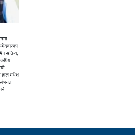
चनमा
म्मेदवारका
त्र सक्रिय,
कप्रिय
ियो
ी हाल मधेश
र संभवतः
्ने