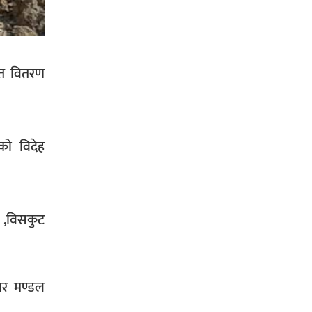
सिराहा-२ मा संजय यादव भिड्ने !
हत वितरण
रक्तदान सेवामा जिल्लामै दोस्रो स्थान
ल्याएकोमा जनमत नेताद्वय रेडक्रस
को विदेह
सिराहा द्वारा सम्मानित
 ,विसकुट
सिराहाको औरहीमा जेन-जी भेला सम्पन्न
ार मण्डल