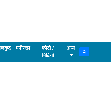
ेलकुद
मनोरञ्जन
फोटो /
अन्य
भिडियो