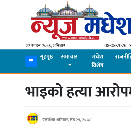
गृहपृष्ठ
समाचार
२२ साउन २०८३, शनिबार
08-08-2026 , 
स्थानीय
गृहपृष्ठ
समाचार
मधेश
राजनीत
विशेष
प्रदेश
कोशी
भाइको हत्या आरोपम
मधेश
प्रदेश
लुम्बिनी
प्रकाशित शनिबार, जेठ २९, २०७८
गण्डकी