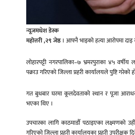
खेलकुद
मनोरञ्जन
न्यूजमधेश डेस्क
फोटो
/
महोत्तरी ,२९ जेष्ठ
। आफ्नै भाइको हत्या आरोपमा दाइ र
भिडियो
अन्य
लोहारपट्टी नगरपालिका–७ भ्रमरपुराका ४५ वर्षीय 
समाज
पक्राउ गरिएको जिल्ला प्रहरी कार्यालयले पुष्टि गरेको
शिक्षा
गत बुधबार घरमा कूलदेवताको स्थान र पूजा आराध
विचार
भएका थिए ।
स्वास्थ्य
उपचारका लागि काठमाडौँ पठाइएका लक्ष्मणको उही 
गरिएको जिल्ला प्रहरी कार्यालयका प्रहरी उपरीक्षक 