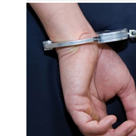
बागमती
कर्णाली
सुदूरपश्चिम
मधेश
विशेष
राजनीति
प्रमुख
समाचार
राष्ट्रिय
अन्तराष्ट्रिय
अन्तरबार्ता
अर्थ