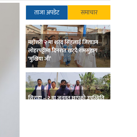
ताजा अपडेट
समाचार
महोत्तरी २ मा शरद सिंहलाई जिताउन
लोहरपट्टीमा दिनरात खट्दै रामसुहाग
‘मुखिया जी’
सिराहा – २ मा जनमत छापको उपस्थिति
बलियो , जनता उत्साहित