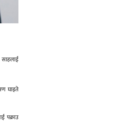
सिराहा-२ मा संजय यादव भिड्ने !
रक्तदान सेवामा जिल्लामै दोस्रो स्थान
ल्याएकोमा जनमत नेताद्वय रेडक्रस
ेश साहलाई
सिराहा द्वारा सम्मानित
मण घाइते
सिराहाको औरहीमा जेन-जी भेला सम्पन्न
ई पक्राउ