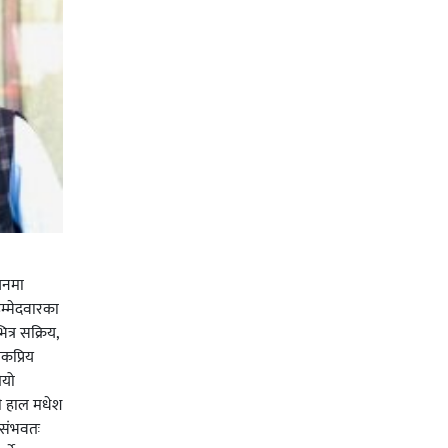
चनमा
म्मेदवारका
त्र सक्रिय,
कप्रिय
ियो
ी हाल मधेश
र संभवतः