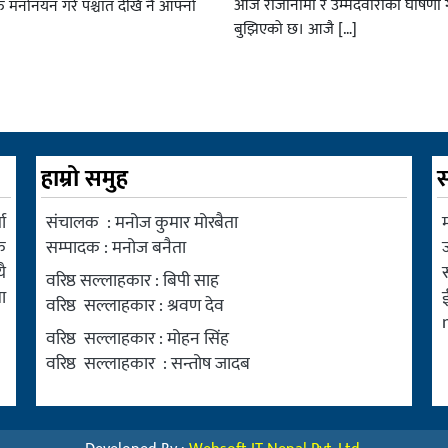
आजै राजीनामा र उम्मेदवारीको घोषणा गर
रु मनोनयन गरे पश्चात देखि नै आफ्नो
बुझिएको छ। आजै […]
हाम्रो समुह
स
ा
संचालक : मनोज कुमार मोरबैता
म
क
सम्पादक : मनोज बनैता
ै
वरिष्ठ सल्लाहकार : बिपी साह
ा
वरिष्ठ सल्लाहकार : श्रवण देव
वरिष्ठ सल्लाहकार : मोहन सिंह
वरिष्ठ सल्लाहकार : सन्तोष जादब