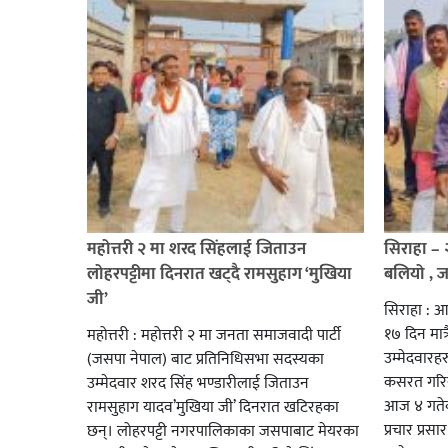
महोत्तरी २ मा शरद सिंहलाई जिताउन
सिराहा –
लोहरपट्टीमा दिनरात खट्दै रामसुहाग ‘मुखिया
बलियो , 
जी’
सिराहा : आ
१७ दिन मात्र
महोत्तरी : महोत्तरी २ मा जनता समाजवादी पार्टी
उम्मेदवार
(जसपा नेपाल) बाट प्रतिनिधिसभा सदस्यका
कसरत गरिर
उम्मेदवार शरद सिंह भण्डारीलाई जिताउन
आज ४ गतेबा
रामसुहाग यादव’मुखिया जी’ दिनरात खटिरहका
प्रचार प्रस
छन्। लोहरपट्टी नगरपालिकाका जसपाबाट मेयरका