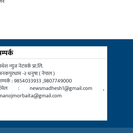
्ने
म्पर्क
धेश न्युज नेटवर्क प्रा.लि.
जनकपुरधाम -२ धनुषा ( नेपाल )
सम्पर्क : 9854033933 ,9807749000
ईमेल :
newsmadhesh1@gmail.com
,
manojmorbaita@gmail.com