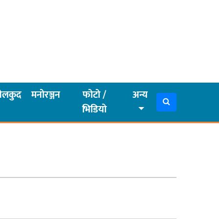
ेलकुद
मनोरञ्जन
फोटो /
अन्य
भिडियो