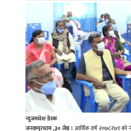
बागमती
कर्णाली
सुदूरपश्चिम
मधेश
विशेष
राजनीति
प्रमुख
समाचार
राष्ट्रिय
अन्तराष्ट्रिय
अन्तरबार्ता
न्यूजमधेश डेस्क
अर्थ
जनकपुरधाम ,३० जेष्ठ
। आर्थिक वर्ष २०७८र७९ को नी