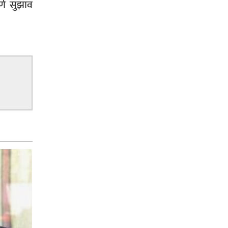
र्ण सुझाव