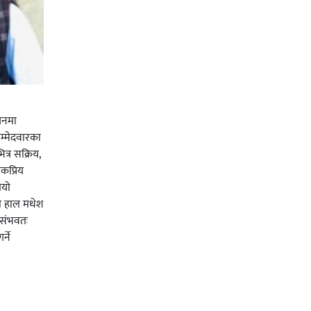
चनमा
म्मेदवारका
त्र सक्रिय,
कप्रिय
ियो
ी हाल मधेश
र संभवतः
्ने