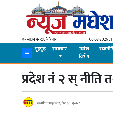
गृहपृष्ठ
समाचार
२० साउन २०८३, बिहिबार
06-08-2026 , 
स्थानीय
गृहपृष्ठ
समाचार
मधेश
राजनीत
विशेष
प्रदेश
कोशी
प्रदेश नं २ स् नीति 
मधेश
प्रदेश
लुम्बिनी
प्रकाशित आइतबार, जेठ ३०, २०७८
गण्डकी