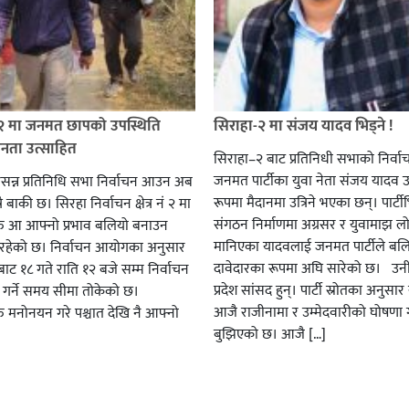
 २ मा जनमत छापको उपस्थिति
सिराहा-२ मा संजय यादव भिड्ने !
जनता उत्साहित
सिराहा–२ बाट प्रतिनिधी सभाको निर्वा
जनमत पार्टीका युवा नेता संजय यादव उ
सन्न प्रतिनिधि सभा निर्वाचन आउन अब
रूपमा मैदानमा उत्रिने भएका छन्। पार्टीभि
ै बाकी छ। सिरहा निर्वाचन क्षेत्र नं २ मा
संगठन निर्माणमा अग्रसर र युवामाझ लो
हरु आ आफ्नो प्रभाव बलियो बनाउन
मानिएका यादवलाई जनमत पार्टीले बल
हेको छ। निर्वाचन आयोगका अनुसार
दावेदारका रूपमा अघि सारेको छ। उन
ट १८ गते राति १२ बजे सम्म निर्वाचन
प्रदेश सांसद हुन्। पार्टी स्रोतका अनुसा
ार गर्ने समय सीमा तोकेको छ।
आजै राजीनामा र उम्मेदवारीको घोषणा गर
रु मनोनयन गरे पश्चात देखि नै आफ्नो
बुझिएको छ। आजै […]