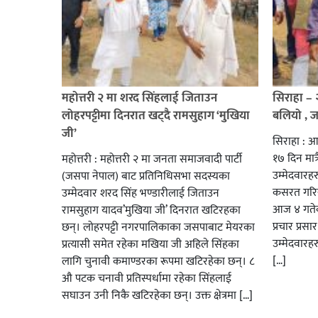
महोत्तरी २ मा शरद सिंहलाई जिताउन
सिराहा –
लोहरपट्टीमा दिनरात खट्दै रामसुहाग ‘मुखिया
बलियो , 
जी’
सिराहा : आ
१७ दिन मात्र
महोत्तरी : महोत्तरी २ मा जनता समाजवादी पार्टी
उम्मेदवार
(जसपा नेपाल) बाट प्रतिनिधिसभा सदस्यका
कसरत गरिर
उम्मेदवार शरद सिंह भण्डारीलाई जिताउन
आज ४ गतेबा
रामसुहाग यादव’मुखिया जी’ दिनरात खटिरहका
प्रचार प्रस
छन्। लोहरपट्टी नगरपालिकाका जसपाबाट मेयरका
उम्मेदवारह
प्रत्यासी समेत रहेका मखिया जी अहिले सिंहका
[…]
लागि चुनावी कमाण्डरका रूपमा खटिरहेका छन्। ८
औ पटक चनावी प्रतिस्पर्धामा रहेका सिंहलाई
सघाउन उनी निकै खटिरहेका छन्। उक्त क्षेत्रमा […]