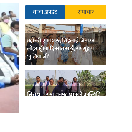
ताजा अपडेट
समाचार
महोत्तरी २ मा शरद सिंहलाई जिताउन
लोहरपट्टीमा दिनरात खट्दै रामसुहाग
‘मुखिया जी’
सिराहा – २ मा जनमत छापको उपस्थिति
बलियो , जनता उत्साहित