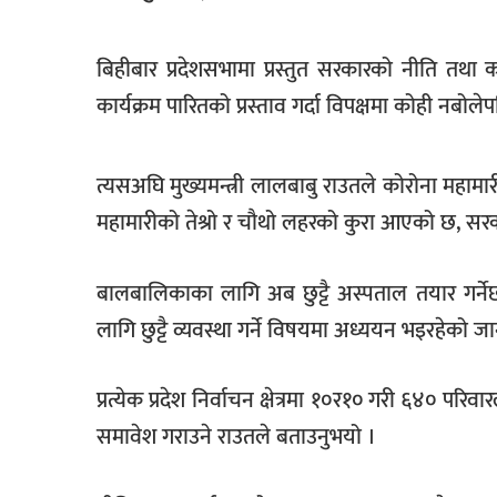
खेलकुद
बिहीबार प्रदेशसभामा प्रस्तुत सरकारको नीति तथ
मनोरञ्जन
कार्यक्रम पारितको प्रस्ताव गर्दा विपक्षमा कोही नबो
फोटो
/
भिडियो
त्यसअघि मुख्यमन्त्री लालबाबु राउतले कोरोना महामारी
अन्य
महामारीको तेश्रो र चौथो लहरको कुरा आएको छ, सरकार
समाज
बालबालिकाका लागि अब छुट्टै अस्पताल तयार गर्न
शिक्षा
लागि छुट्टै व्यवस्था गर्ने विषयमा अध्ययन भइरहेको ज
विचार
स्वास्थ्य
प्रत्येक प्रदेश निर्वाचन क्षेत्रमा १०र१० गरी ६४० प
समावेश गराउने राउतले बताउनुभयो ।