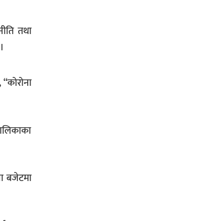
सिराहा-२ मा संजय यादव भिड्ने !
नीति तथा
 ।
रक्तदान सेवामा जिल्लामै दोस्रो स्थान
, “कोरोना
ल्याएकोमा जनमत नेताद्वय रेडक्रस
सिराहा द्वारा सम्मानित
बालिकाका
ना बजेटमा
सिराहाको औरहीमा जेन-जी भेला सम्पन्न