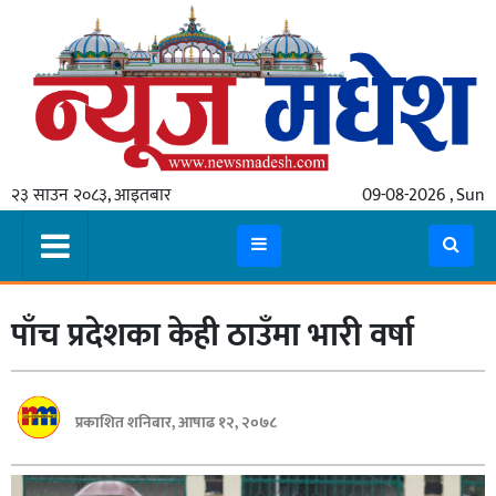
गृहपृष्ठ
समाचार
२३ साउन २०८३, आइतबार
09-08-2026 , Sun
स्थानीय
प्रदेश
कोशी
पाँच प्रदेशका केही ठाउँमा भारी वर्षा
मधेश
प्रदेश
लुम्बिनी
प्रकाशित शनिबार, आषाढ १२, २०७८
गण्डकी