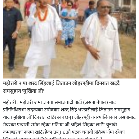
सिराहा-२ मा संजय यादव भिड्ने !
रक्तदान सेवामा जिल्लामै दोस्रो स्थान ल्याएकोमा जनमत नेताद्वय
रेडक्रस सिराहा द्वारा सम्मानित
महोत्तरी २ मा शरद सिंहलाई जिताउन लोहरपट्टीमा दिनरात खट्दै
रामसुहाग ‘मुखिया जी’
महोत्तरी : महोत्तरी २ मा जनता समाजवादी पार्टी (जसपा नेपाल) बाट
प्रतिनिधिसभा सदस्यका उम्मेदवार शरद सिंह भण्डारीलाई जिताउन रामसुहाग
यादव’मुखिया जी’ दिनरात खटिरहका छन्। लोहरपट्टी नगरपालिकाका जसपाबाट
मेयरका प्रत्यासी समेत रहेका मखिया जी अहिले सिंहका लागि चुनावी
कमाण्डरका रूपमा खटिरहेका छन्। ८ औ पटक चनावी प्रतिस्पर्धामा रहेका