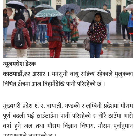
बागमती
कर्णाली
सुदूरपश्चिम
मधेश
विशेष
राजनीति
न्यूजमधेश डेस्क
प्रमुख
काठमाडौं,१२ असार
। मनसुनी वायु सक्रिय रहेकाले मुलुकका
समाचार
विभिन्न क्षेत्रमा आज बिहानैदेखि पानी परिरहेको छ ।
राष्ट्रिय
मुख्यगरी प्रदेश १, २, वाग्मती, गण्डकी र लुम्बिनी प्रदेशमा मौसम
अन्तराष्ट्रिय
पूर्ण बदली भई ठाउँठाउँमा पानी परिरहेको र थोरै ठाउँमा भारी
अन्तरबार्ता
वर्षा हुने जल तथा मौसम विज्ञान विभाग, मौसम पूर्वानुमान
अर्थ
महाशाखाले जनाएको छ ।