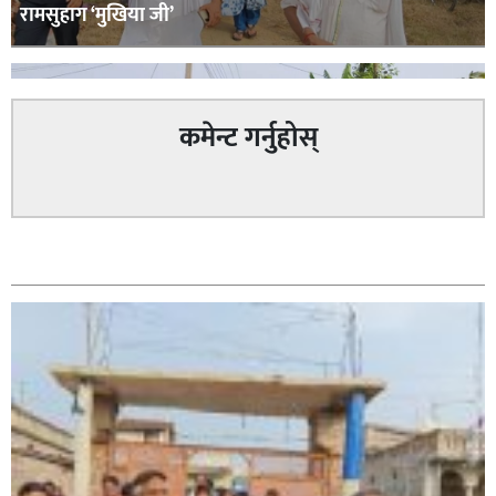
रामसुहाग ‘मुखिया जी’
कमेन्ट गर्नुहोस्
सम्बन्धित
सिराहा – २ मा जनमत छापको उपस्थिति बलियो , जनता उत्साहित