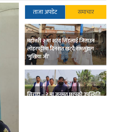
ताजा अपडेट
समाचार
महोत्तरी २ मा शरद सिंहलाई जिताउन
लोहरपट्टीमा दिनरात खट्दै रामसुहाग
‘मुखिया जी’
सिराहा – २ मा जनमत छापको उपस्थिति
बलियो , जनता उत्साहित