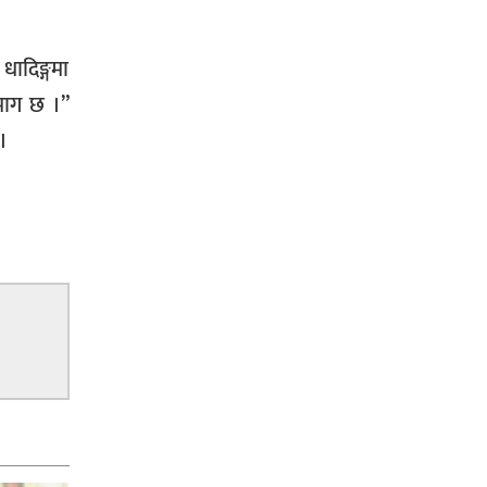
 धादिङ्गमा
ो माग छ ।”
।