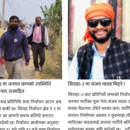
 २ मा जनमत छापको उपस्थिति
सिराहा-२ मा संजय यादव भिड्ने !
जनता उत्साहित
सिराहा–२ बाट प्रतिनिधी सभाको निर्वा
जनमत पार्टीका युवा नेता संजय यादव उ
सन्न प्रतिनिधि सभा निर्वाचन आउन अब
रूपमा मैदानमा उत्रिने भएका छन्। पार्टीभि
ै बाकी छ। सिरहा निर्वाचन क्षेत्र नं २ मा
संगठन निर्माणमा अग्रसर र युवामाझ लो
हरु आ आफ्नो प्रभाव बलियो बनाउन
मानिएका यादवलाई जनमत पार्टीले बल
हेको छ। निर्वाचन आयोगका अनुसार
दावेदारका रूपमा अघि सारेको छ। उन
ट १८ गते राति १२ बजे सम्म निर्वाचन