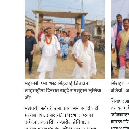
महोत्तरी २ मा शरद सिंहलाई जिताउन
सिराहा –
लोहरपट्टीमा दिनरात खट्दै रामसुहाग ‘मुखिया
बलियो , 
जी’
सिराहा : आ
१७ दिन मात्र
महोत्तरी : महोत्तरी २ मा जनता समाजवादी पार्टी
उम्मेदवार
(जसपा नेपाल) बाट प्रतिनिधिसभा सदस्यका
कसरत गरिर
उम्मेदवार शरद सिंह भण्डारीलाई जिताउन
आज ४ गतेबा