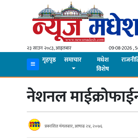
गृहपृष्ठ
समाचार
२३ साउन २०८३, आइतबार
09-08-2026 , 
स्थानीय
गृहपृष्ठ
समाचार
मधेश
राजनीत
विशेष
प्रदेश
कोशी
नेशनल माईक्रोफाईना
मधेश
प्रदेश
लुम्बिनी
प्रकाशित मंगलबार, आषाढ २४, २०७६
गण्डकी