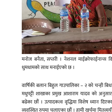
खेलकुद
मनोरञ्जन
फोटो
/
भिडियो
अन्य
मनोज बनैता, सप्तरी । नेशनल माईक्रोफाईनान्स वित
समाज
धुमधामको साथ मनाईएको छ ।
शिक्षा
विचार
वार्षिकी बलान बिहुल गाउपालिका – २ को चन्ही बिधा
स्वास्थ्य
मधुपट्टी शाखाका प्रमुख आशाराम यादव को अनुसार 
बढेका छौं । उत्पादकत्व वृद्धिमा विशेष ध्यान दिएका
व्यवस्थित रुपमा चलाएका छौं । हामी खर्चमा मितव्ययी