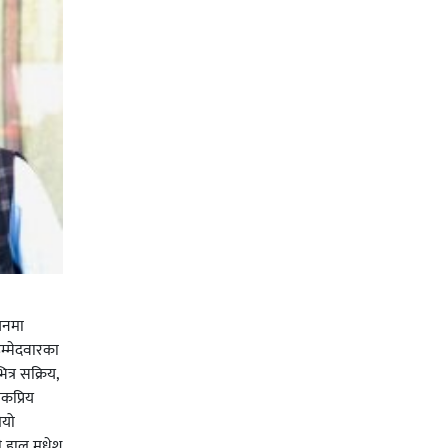
चनमा
म्मेदवारका
त्र सक्रिय,
कप्रिय
ियो
ी हाल मधेश