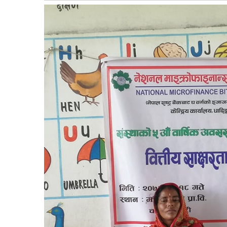
बागमती
कर्णाली
सुदूरपश्चिम
मधेश
विशेष
राजनीति
प्रमुख
समाचार
राष्ट्रिय
अन्तराष्ट्रिय
अन्तरबार्ता
अर्थ