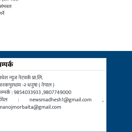
र संभवतः
्ने
म्पर्क
धेश न्युज नेटवर्क प्रा.लि.
जनकपुरधाम -२ धनुषा ( नेपाल )
सम्पर्क : 9854033933 ,9807749000
ईमेल :
newsmadhesh1@gmail.com
,
manojmorbaita@gmail.com