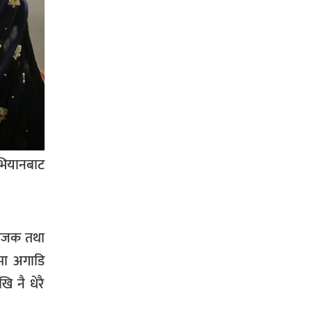
सिराहा-२ मा संजय यादव भिड्ने !
रक्तदान सेवामा जिल्लामै दोस्रो स्थान
ल्याएकोमा जनमत नेताद्वय रेडक्रस
सिराहा द्वारा सम्मानित
अभियानबाट
ंयोजक तथा
सिराहाको औरहीमा जेन-जी भेला सम्पन्न
रमा अगाडि
ि नै धेरै