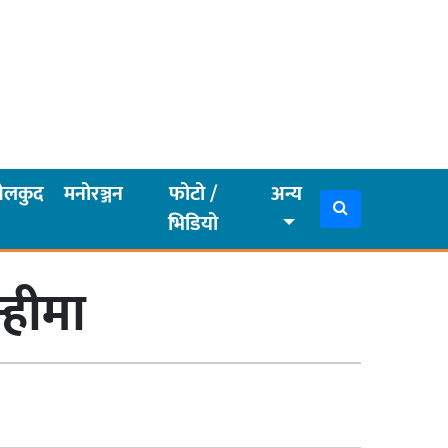
ेलकुद
मनोरञ्जन
फोटो /
अन्य
भिडियो
्हीमा